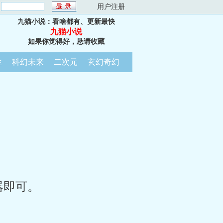
：
用户注册
九猫小说：看啥都有、更新最快
九猫小说
如果你觉得好，恳请收藏
生
科幻未来
二次元
玄幻奇幻
器即可。