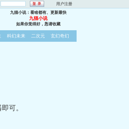
：
用户注册
九猫小说：看啥都有、更新最快
九猫小说
如果你觉得好，恳请收藏
生
科幻未来
二次元
玄幻奇幻
器即可。