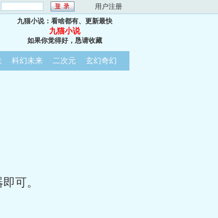
：
用户注册
九猫小说：看啥都有、更新最快
九猫小说
如果你觉得好，恳请收藏
生
科幻未来
二次元
玄幻奇幻
器即可。