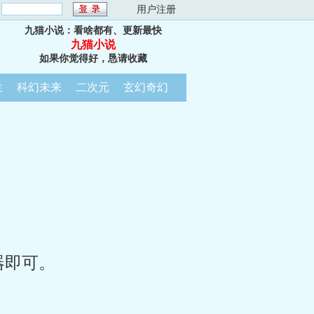
：
用户注册
九猫小说：看啥都有、更新最快
九猫小说
如果你觉得好，恳请收藏
生
科幻未来
二次元
玄幻奇幻
器即可。