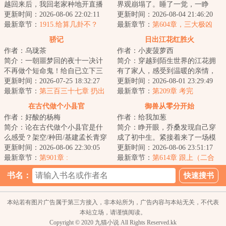
越回来后，我回老家种地开直播
界观崩塌了。睡了一觉，一睁
卖菜了！修成金丹渡劫失败的宋
更新时间：2026-08-06 22:02:11
眼，视线里就浮现出了一行字：
更新时间：2026-08-04 21:46:20
檀回到现代，发...
最新章节：
1915.给算几卦不？
[境界：练气境/]...
最新章节：
第604章，三大极凶
（下）
骄记
日出江花红胜火
作者：乌珑茶
作者：小麦菠萝西
简介：一朝噩梦回的夜十一决计
简介：穿越到陌生世界的江花拥
不再做个短命鬼！给自已立下三
有了家人，感受到温暖的亲情，
条规矩：一，强身健体；二，十
更新时间：2026-07-25 18:32:27
全家人一起努力过上了富裕幸福
更新时间：2026-08-01 23:29:49
九岁前不谈婚不...
最新章节：
第三百三十七章 扔出
快乐的日子。...
最新章节：
第209章 考完
去
在古代做个小县官
御兽从零分开始
作者：好酸的杨梅
作者：给我加葱
简介：论在古代做个小县官是什
简介：睁开眼，乔桑发现自己穿
么感受？架空/种田/基建孟长青穿
成了初中生。紧接着来了一场模
越古代，为保家产，自幼女扮男
更新时间：2026-08-06 22:30:05
拟考。毕业她怕了吗？她怕
更新时间：2026-08-06 23:51:17
装。又因殴打...
最新章节：
第901章 :
了……这考的都什么...
最新章节：
第614章 跟上（二合
一）
书名：
本站若有图片广告属于第三方接入，非本站所为，广告内容与本站无关，不代表
本站立场，请谨慎阅读。
Copyright © 2020 九猫小说 All Rights Reserved.kk