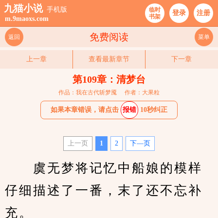
九猫小说
手机版
临时
登录
注册
书架
m.9maoxs.com
免费阅读
返回
菜单
上一章
查看最新章节
下一章
第109章：清梦台
作品：我在古代斩梦魇
作者：大果粒
如果本章错误，请点击
报错
10秒纠正
上一页
1
2
下—页
　　虞无梦将记忆中船娘的模样
仔细描述了一番，末了还不忘补
充。