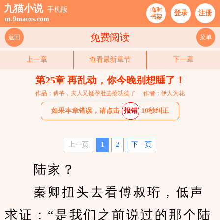
九猫小说
手机版
临时
登录
注册
书架
m.9maoxs.com
免费阅读
返回
菜单
上一章
查看最新章节
下一章
第25章 再乱动，你今晚别想睡了！
作品：傅爷，夫人又挺孕肚去抢功德了
作者：伊人为花
如果本章错误，请点击
报错
10秒纠正
上一页
1
2
下—页
　　陆家？
　　秦卿扭头去看傅叔珩，低声
求证：“是我们之前说过的那个陆