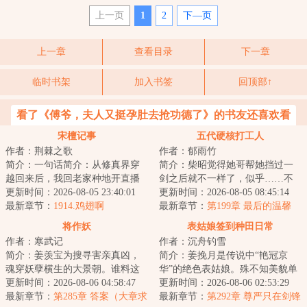
上一页
1
2
下—页
上一章
查看目录
下一章
临时书架
加入书签
回顶部↑
看了《傅爷，夫人又挺孕肚去抢功德了》的书友还喜欢看
宋檀记事
五代硬核打工人
作者：荆棘之歌
作者：郁雨竹
简介：一句话简介：从修真界穿
简介：柴昭觉得她哥帮她挡过一
越回来后，我回老家种地开直播
剑之后就不一样了，似乎……不
卖菜了！修成金丹渡劫失败的宋
更新时间：2026-08-05 23:40:01
是他了。他总会说些郑先生都没
更新时间：2026-08-05 08:45:14
檀回到现代，发...
最新章节：
1914.鸡翅啊
听过的，她听起...
最新章节：
第199章 最后的温馨
将作妖
表姑娘签到种田日常
作者：寒武记
作者：沉舟钓雪
简介：姜羡宝为搜寻害亲真凶，
简介：姜挽月是传说中“艳冠京
魂穿妖孽横生的大景朝。谁料这
华”的绝色表姑娘。殊不知美貌单
里破案，不看证据，只靠卦师！
更新时间：2026-08-06 04:58:47
出从来都是死局。想打破死局，
更新时间：2026-08-06 02:53:29
这不巧了嘛？！...
最新章节：
第285章 答案（大章求
要么有挂，要...
最新章节：
第292章 尊严只在剑锋