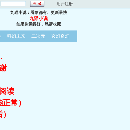
：
用户注册
九猫小说：看啥都有、更新最快
九猫小说
如果你觉得好，恳请收藏
生
科幻未来
二次元
玄幻奇幻
…
谢
阅读
能正常）
后）