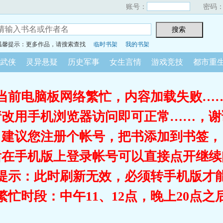
账号：
密码
温馨提示：更多作品，请搜索查找
临时书架
我的书架
武侠
灵异悬疑
历史军事
女生言情
游戏竞技
都市重
当前电脑板网络繁忙，内容加载失败…
请改用手机浏览器访问即可正常……，谢
建议您注册个帐号，把书添加到书签，
后在手机版上登录帐号可以直接点开继续
提示：此时刷新无效，必须转手机版才
繁忙时段：中午11、12点，晚上20点之