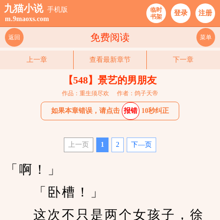
九猫小说
手机版
临时
登录
注册
书架
m.9maoxs.com
免费阅读
返回
菜单
上一章
查看最新章节
下一章
【548】景艺的男朋友
作品：重生须尽欢
作者：鸽子天帝
如果本章错误，请点击
报错
10秒纠正
上一页
1
2
下—页
「啊！」
　　「卧槽！」
　　这次不只是两个女孩子，徐