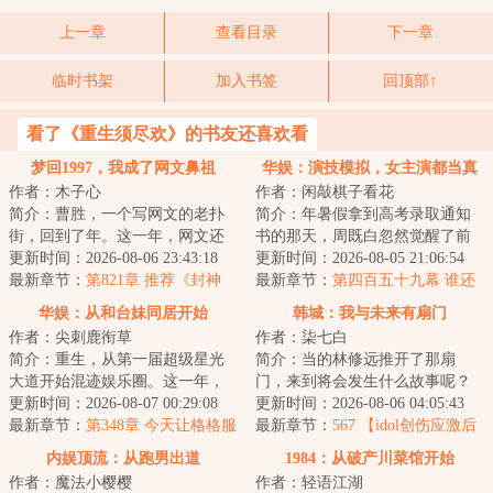
上一章
查看目录
下一章
临时书架
加入书签
回顶部↑
看了《重生须尽欢》的书友还喜欢看
梦回1997，我成了网文鼻祖
华娱：演技模拟，女主演都当真
作者：木子心
作者：闲敲棋子看花
了
简介：曹胜，一个写网文的老扑
简介：年暑假拿到高考录取通知
街，回到了年。这一年，网文还
书的那天，周既白忽然觉醒了前
没出现，他有机会做网文鼻祖。
更新时间：2026-08-06 23:43:18
世记忆。成年人的记忆告诉他，
更新时间：2026-08-05 21:06:54
这个诱惑对他来...
最新章节：
第821章 推荐《封神
生于大千世界，...
最新章节：
第四百五十九幕 谁还
榜》？
不是个追星女孩呢
华娱：从和台妹同居开始
韩城：我与未来有扇门
作者：尖刺鹿衔草
作者：柒七白
简介：重生，从第一届超级星光
简介：当的林修远推开了那扇
大道开始混迹娱乐圈。这一年，
门，来到将会发生什么故事呢？
周王陶林如日中天；这一年，众
更新时间：2026-08-07 00:29:08
那么……过去的Jessica将会未来的
更新时间：2026-08-06 04:05:43
多花刚展露头角...
最新章节：
第348章 今天让格格服
郑秀妍开始对...
最新章节：
567 【idol创伤应激后
侍你
遗症】or【宿醉后的早上】（求订
内娱顶流：从跑男出道
1984：从破产川菜馆开始
阅求月票）
作者：魔法小樱樱
作者：轻语江湖