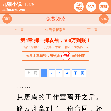
九猫小说
手机版
临时
登录
注册
书架
m.9maoxs.com
免费阅读
返回
菜单
上一章
查看最新章节
下一章
第4章 挥一挥衣袖，500万到账！
作品：华娱2015，光影艺术家
作者：两猫养一人
如果本章错误，请点击
报错
10秒纠正
上一页
1
2
3
4
下—页
　　……
　　从唐焉的工作室离开之后。
　　路云舟拿到了一份合同，还