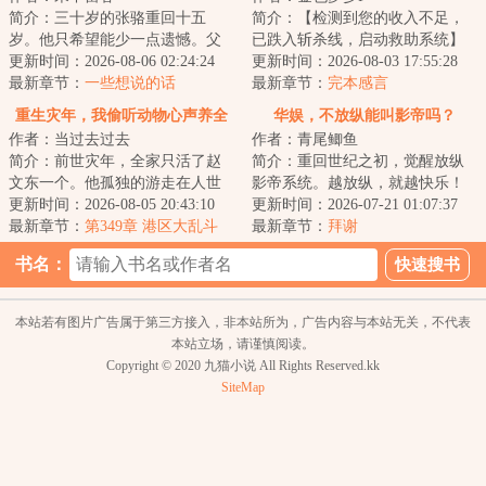
简介：三十岁的张骆重回十五
简介：【检测到您的收入不足，
岁。他只希望能少一点遗憾。父
已跌入斩杀线，启动救助系统】
母的遗憾，暗恋的遗憾，成长的
更新时间：2026-08-06 02:24:24
还没高考，陆羽被系统判定为跌
更新时间：2026-08-03 17:55:28
遗憾。他其实所求...
最新章节：
一些想说的话
落斩杀线的流浪...
最新章节：
完本感言
重生灾年，我偷听动物心声养全
华娱，不放纵能叫影帝吗？
作者：当过去过去
作者：青尾鲫鱼
家
简介：前世灾年，全家只活了赵
简介：重回世纪之初，觉醒放纵
文东一个。他孤独的游走在人世
影帝系统。越放纵，就越快乐！
间，每天不断的上山下海，苦练
更新时间：2026-08-05 20:43:10
上辈子活得跟个老黄牛似的李
更新时间：2026-07-21 01:07:37
打猎和捕鱼的本...
最新章节：
第349章 港区大乱斗
洛，在系统加持下...
最新章节：
拜谢
书名：
本站若有图片广告属于第三方接入，非本站所为，广告内容与本站无关，不代表
本站立场，请谨慎阅读。
Copyright © 2020 九猫小说 All Rights Reserved.kk
SiteMap