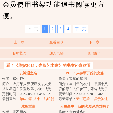
会员使用书架功能追书阅读更方
便。
上一页
1
2
3
4
下—页
上一章
查看目录
下一章
临时书架
加入书签
回顶部↑
看了《华娱2015，光影艺术家》的书友还喜欢看
以神通之名
1978：从参军开始的文豪
作者：猪心虾仁
作者：零星的笔记
简介：农历年大灾变爆发，人类
简介：重回年的农村，年满十八
从世界霸主位置跌落，神州成为
岁的原主入伍参军，即将成为了
人类最后的自留地。年，武侯陆
更新时间：2026-08-06 04:07:52
军队中的一员。等着周旭重生过
更新时间：2026-07-30 16:46:19
昭正在接受调查...
最新章节：
第629章 从小，陆昭就
来的时候，手里...
最新章节：
新书已发，兵贵神速
努力把握一切
咸鱼重生
人在高中，我的恋爱系统对吗？
作者：宋不留春
作者：金色梦乡F