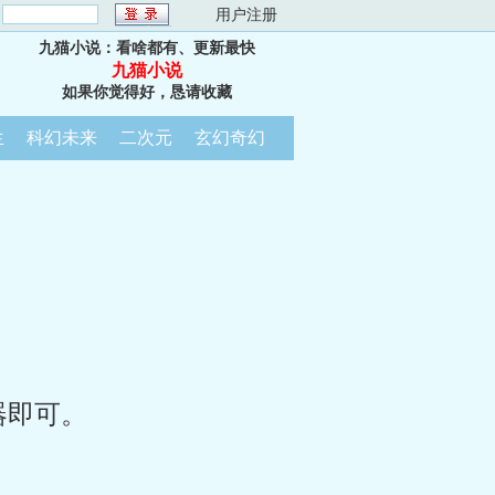
：
用户注册
九猫小说：看啥都有、更新最快
九猫小说
如果你觉得好，恳请收藏
生
科幻未来
二次元
玄幻奇幻
器即可。