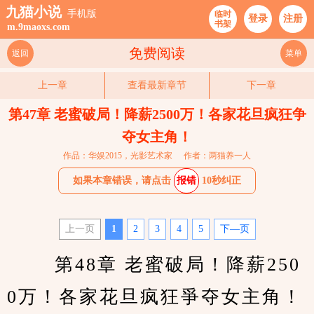
九猫小说
手机版
临时
登录
注册
书架
m.9maoxs.com
免费阅读
返回
菜单
上一章
查看最新章节
下一章
第47章 老蜜破局！降薪2500万！各家花旦疯狂争
夺女主角！
作品：华娱2015，光影艺术家
作者：两猫养一人
如果本章错误，请点击
报错
10秒纠正
上一页
1
2
3
4
5
下—页
　　 第48章 老蜜破局！降薪250
0万！各家花旦疯狂爭夺女主角！ 