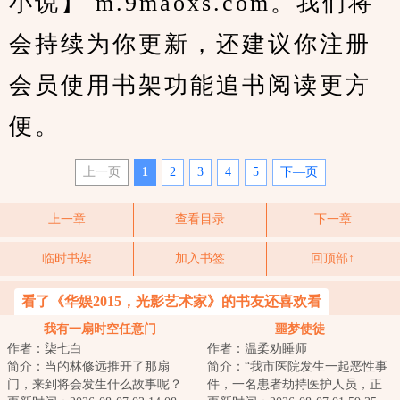
小说】 m.9maoxs.com。我们将
会持续为你更新，还建议你注册
会员使用书架功能追书阅读更方
便。
上一页
1
2
3
4
5
下—页
上一章
查看目录
下一章
临时书架
加入书签
回顶部↑
看了《华娱2015，光影艺术家》的书友还喜欢看
我有一扇时空任意门
噩梦使徒
作者：柒七白
作者：温柔劝睡师
简介：当的林修远推开了那扇
简介：“我市医院发生一起恶性事
门，来到将会发生什么故事呢？
件，一名患者劫持医护人员，正