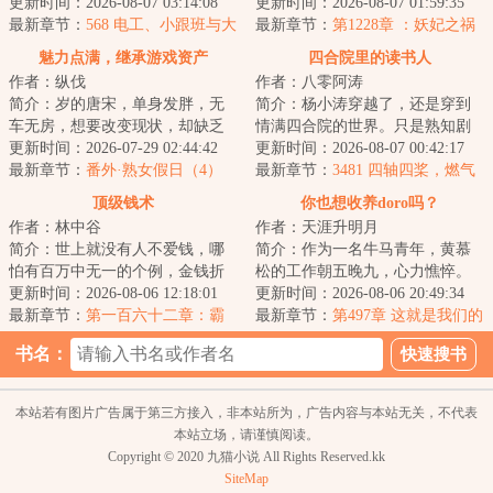
那么……过去的郑秀妍将会未来
更新时间：2026-08-07 03:14:08
在与警方对峙......”杨逍关闭电视
更新时间：2026-08-07 01:59:35
的Jessica开始对...
最新章节：
568 电工、小跟班与大
机，下一...
最新章节：
第1228章 ：妖妃之祸
柚子（求订阅求月票）
魅力点满，继承游戏资产
四合院里的读书人
作者：纵伐
作者：八零阿涛
简介：岁的唐宋，单身发胖，无
简介：杨小涛穿越了，还是穿到
车无房，想要改变现状，却缺乏
情满四合院的世界。只是熟知剧
精力、信念和方向。遭遇职场霸
更新时间：2026-07-29 02:44:42
情的他，更倾向于称呼为禽满四
更新时间：2026-08-07 00:42:17
凌后，玩了三年...
最新章节：
番外·熟女假日（4）
合院。刚来就碰...
最新章节：
3481 四轴四桨，燃气
轮机
顶级钱术
你也想收养doro吗？
作者：林中谷
作者：天涯升明月
简介：世上就没有人不爱钱，哪
简介：作为一名牛马青年，黄慕
怕有百万中无一的个例，金钱折
松的工作朝五晚九，心力憔悴。
不了他的腰，但却能折他父母的
更新时间：2026-08-06 12:18:01
而某天，在幽暗的小巷里，他遇
更新时间：2026-08-06 20:49:34
腰，他亲戚的腰...
最新章节：
第一百六十二章：霸
到了一只呆萌可...
最新章节：
第497章 这就是我们的
蛮
羁绊呀！（上）
书名：
本站若有图片广告属于第三方接入，非本站所为，广告内容与本站无关，不代表
本站立场，请谨慎阅读。
Copyright © 2020 九猫小说 All Rights Reserved.kk
SiteMap