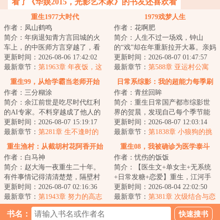
看了《华娱2015，光影艺术家》的书友还喜欢看
重生1977大时代
1979戏梦人生
作者：凤山鹤鸣
作者：花啊肥
简介：年病退知青方言回城的火
简介：人生不过一场戏，钟山
车上，的中医师方言穿越了，看
的“戏”却在年重新拉开大幕。亲妈
过不少年代文的他知道，一般这
更新时间：2026-08-06 17:42:02
葬礼天崩开局，窝囊亲爹千里认
更新时间：2026-08-07 01:47:57
种情况下，自己...
最新章节：
第1963章 年夜饭，这
亲，村花有情...
最新章节：
第588章 亚运村公寓
个项目我方言投了
重生99，从给学霸当老师开始
日常系综影：我的超能力每季刷
作者：三分糊涂
作者：青丝回眸
新
简介：余江前世是吃尽时代红利
简介：重生日常国产都市综影世
的AI专家。不料穿越成了他人的
界的贺晨，发现自己每个季节能
接盘侠。全家打工，独自留守，
更新时间：2026-08-07 15:19:17
刷新出一种超能力，从此过上了
更新时间：2026-08-07 12:03:14
中专在读。他满...
最新章节：
第281章 生不逢时的
不一样的日常人...
最新章节：
第1838章 小狼狗的挑
《神话》
衅！贺晨：回家继承家业真不是
重生渔村：从截胡村花阿香开始
重生08，我被确诊为医学泰斗
凡尔赛！
作者：白马神
作者：忧伤的饭饭
简介：赵大海一夜重生二十年。
简介：【医生文+单女主+无系统
有件事情记得清清楚楚，隔壁村
+日常发糖+恋爱】重生，江河手
的村花阿香，贤良淑德，持家有
更新时间：2026-08-07 02:16:36
握领先二十年的医学技术。那一
更新时间：2026-08-04 22:02:50
道育儿有方，三...
最新章节：
第1943章 努力的高志
年，医学界对癌...
最新章节：
第381章 次级结合与恋
成？
爱伪命题
书名：