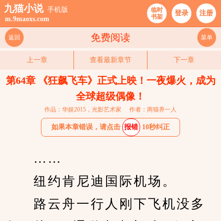
九猫小说
手机版
临时
登录
注册
书架
m.9maoxs.com
免费阅读
返回
菜单
上一章
查看最新章节
下一章
第64章 《狂飙飞车》正式上映！一夜爆火，成为
全球超级偶像！
作品：华娱2015，光影艺术家
作者：两猫养一人
如果本章错误，请点击
报错
10秒纠正
　　……
　　纽约肯尼迪国际机场。
　　路云舟一行人刚下飞机没多