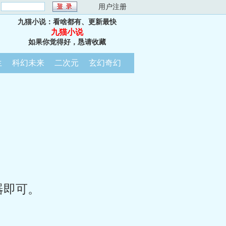
：
用户注册
九猫小说：看啥都有、更新最快
九猫小说
如果你觉得好，恳请收藏
生
科幻未来
二次元
玄幻奇幻
器即可。