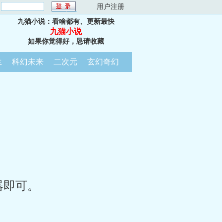
：
用户注册
九猫小说：看啥都有、更新最快
九猫小说
如果你觉得好，恳请收藏
生
科幻未来
二次元
玄幻奇幻
器即可。