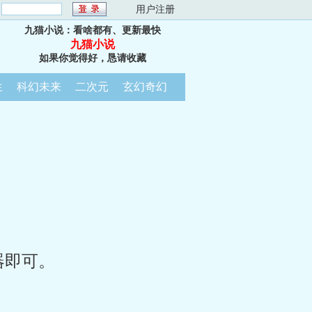
：
用户注册
九猫小说：看啥都有、更新最快
九猫小说
如果你觉得好，恳请收藏
生
科幻未来
二次元
玄幻奇幻
器即可。