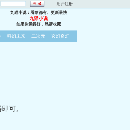
：
用户注册
九猫小说：看啥都有、更新最快
九猫小说
如果你觉得好，恳请收藏
生
科幻未来
二次元
玄幻奇幻
器即可。