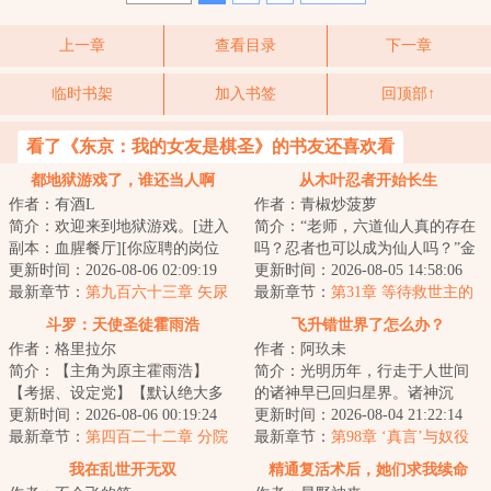
上一章
查看目录
下一章
临时书架
加入书签
回顶部↑
看了《东京：我的女友是棋圣》的书友还喜欢看
都地狱游戏了，谁还当人啊
从木叶忍者开始长生
作者：有酒L
作者：青椒炒菠萝
简介：欢迎来到地狱游戏。[进入
简介：“老师，六道仙人真的存在
副本：血腥餐厅][你应聘的岗位
吗？忍者也可以成为仙人吗？”金
是：外卖员][你的客户有：浑身散
更新时间：2026-08-06 02:09:19
色双马尾的纲手露出笑容，看着
更新时间：2026-08-05 14:58:06
发着尸臭的...
最新章节：
第九百六十三章 矢尿
刚刚毕业的...
最新章节：
第31章 等待救世主的
未及的救人方式
德雷斯罗萨（日常章节）
斗罗：天使圣徒霍雨浩
飞升错世界了怎么办？
作者：格里拉尔
作者：阿玖未
简介：【主角为原主霍雨浩】
简介：光明历年，行走于人世间
【考据、设定党】【默认绝大多
的诸神早已回归星界。诸神沉
数读者了解世界观/看过原著，部
更新时间：2026-08-06 00:19:24
寂，众生的时代正在到来。追寻
更新时间：2026-08-04 21:22:14
分情节减省】千...
最新章节：
第四百二十二章 分院
奥秘的法师铺就云...
最新章节：
第98章 ‘真言’与奴役
队伍？
之法
我在乱世开无双
精通复活术后，她们求我续命