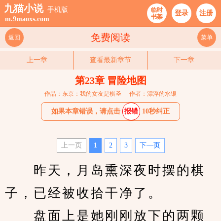
九猫小说
手机版
临时
登录
注册
书架
m.9maoxs.com
免费阅读
返回
菜单
上一章
查看最新章节
下一章
第23章 冒险地图
作品：东京：我的女友是棋圣
作者：漂浮的水银
如果本章错误，请点击
报错
10秒纠正
上一页
1
2
3
下—页
　　昨天，月岛熏深夜时摆的棋
子，已经被收拾干净了。
　　盘面上是她刚刚放下的两颗