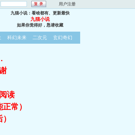
：
用户注册
九猫小说：看啥都有、更新最快
九猫小说
如果你觉得好，恳请收藏
生
科幻未来
二次元
玄幻奇幻
…
谢
阅读
能正常）
后）