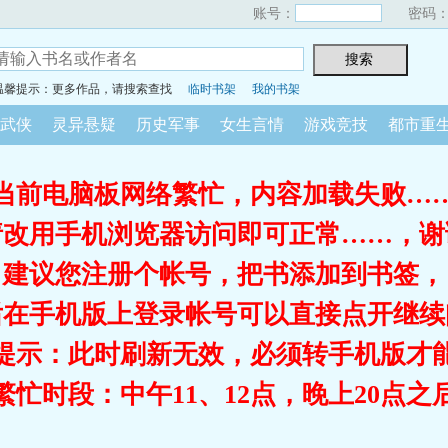
账号：
密码
温馨提示：更多作品，请搜索查找
临时书架
我的书架
武侠
灵异悬疑
历史军事
女生言情
游戏竞技
都市重
当前电脑板网络繁忙，内容加载失败…
请改用手机浏览器访问即可正常……，谢
建议您注册个帐号，把书添加到书签，
后在手机版上登录帐号可以直接点开继续
提示：此时刷新无效，必须转手机版才
繁忙时段：中午11、12点，晚上20点之