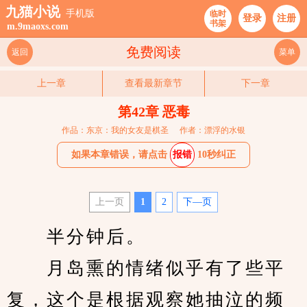
九猫小说
手机版
临时
登录
注册
书架
m.9maoxs.com
免费阅读
返回
菜单
上一章
查看最新章节
下一章
第42章 恶毒
作品：东京：我的女友是棋圣
作者：漂浮的水银
如果本章错误，请点击
报错
10秒纠正
上一页
1
2
下—页
　　半分钟后。
　　月岛熏的情绪似乎有了些平
复，这个是根据观察她抽泣的频