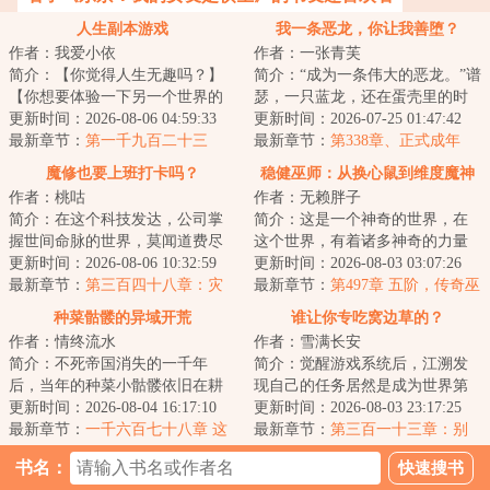
人生副本游戏
我一条恶龙，你让我善堕？
作者：我爱小依
作者：一张青芙
简介：【你觉得人生无趣吗？】
简介：“成为一条伟大的恶龙。”谱
【你想要体验一下另一个世界的
瑟，一只蓝龙，还在蛋壳里的时
不同人生吗？】【我们有富豪，
更新时间：2026-08-06 04:59:33
候，就拥有了这个梦想。只要加
更新时间：2026-07-25 01:47:42
杀手，猎人，乞...
最新章节：
第一千九百二十三
入蓝龙的家...
最新章节：
第338章、正式成年
章：大丰收（大章求月票）
（大结局）
魔修也要上班打卡吗？
稳健巫师：从换心鼠到维度魔神
作者：桃咕
作者：无赖胖子
简介：在这个科技发达，公司掌
简介：这是一个神奇的世界，在
握世间命脉的世界，莫闻道费尽
这个世界，有着诸多神奇的力量
心机终于成为其中一员。他本以
更新时间：2026-08-06 10:32:59
与种族，魔神、邪神、古神、恶
更新时间：2026-08-03 03:07:26
为魔道至高境界...
最新章节：
第三百四十八章：灾
魔、妖精等等神...
最新章节：
第497章 五阶，传奇巫
祸
师艾萨克！
种菜骷髅的异域开荒
谁让你专吃窝边草的？
作者：情终流水
作者：雪满长安
简介：不死帝国消失的一千年
简介：觉醒游戏系统后，江溯发
后，当年的种菜小骷髅依旧在耕
现自己的任务居然是成为世界第
种着他的农场，直到召唤通道重
更新时间：2026-08-04 16:17:10
一的公司主理人。难度有点大，
更新时间：2026-08-03 23:17:25
新开启。“你们饿...
最新章节：
一千六百七十八章 这
不过没关系，好...
最新章节：
第三百一十三章：别
不会是时空古龙吧？
犹豫了，果断出击吧！
书名：