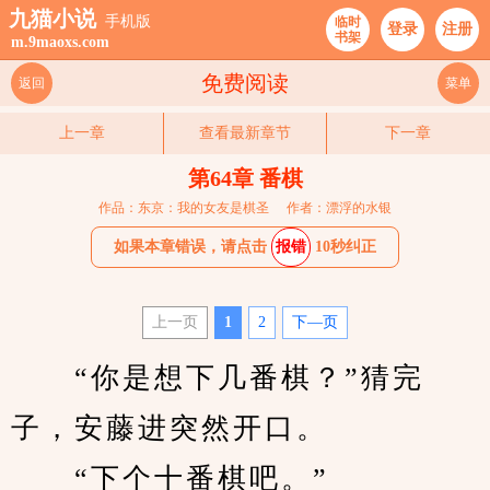
九猫小说
手机版
临时
登录
注册
书架
m.9maoxs.com
免费阅读
返回
菜单
上一章
查看最新章节
下一章
第64章 番棋
作品：东京：我的女友是棋圣
作者：漂浮的水银
如果本章错误，请点击
报错
10秒纠正
上一页
1
2
下—页
　　“你是想下几番棋？”猜完
子，安藤进突然开口。
　　“下个十番棋吧。”