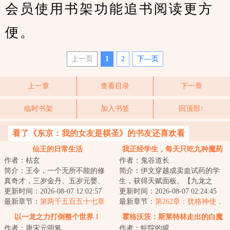
会员使用书架功能追书阅读更方
便。
上一页
1
2
下—页
上一章
查看目录
下一章
临时书架
加入书签
回顶部↑
看了《东京：我的女友是棋圣》的书友还喜欢看
仙王的日常生活
我正经学生，每天只吃九种魔药
作者：枯玄
作者：鬼谷道长
简介：王令，一个无所不能的修
简介：伊文穿越成卖血试药的学
真奇才，三岁金丹、五岁元婴、
生，获得天赋面板。【九龙之
七岁化神……作为这个世界上几
更新时间：2026-08-07 12:02:57
力：你可以同时将九种药物的负
更新时间：2026-08-07 02:24:45
乎无所不能的存...
最新章节：
第两千五百五十七章
作用反转】贤者大...
最新章节：
第262章：犹格神使，
月捐人
第二把银之匙（求月票！）
以一龙之力打倒整个世界！
霍格沃茨：斯莱特林走出的白魔
作者：唐宋元明氢
作者：蛇院的獾
王