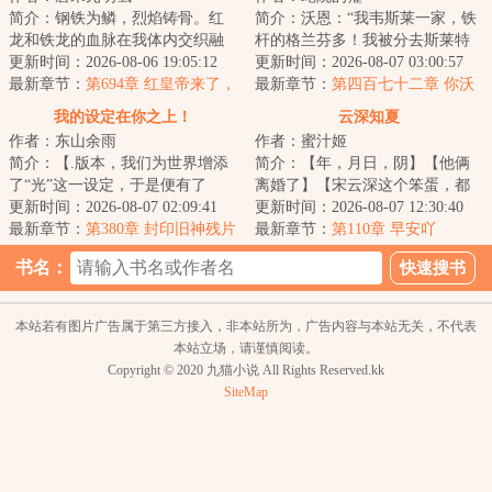
简介：钢铁为鳞，烈焰铸骨。红
简介：沃恩：“我韦斯莱一家，铁
龙和铁龙的血脉在我体内交织融
杆的格兰芬多！我被分去斯莱特
合，构筑出耀眼的新生，烈焰与
更新时间：2026-08-06 19:05:12
林完全是分院帽的问题，和我有
更新时间：2026-08-07 03:00:57
钢铁是我与生俱...
最新章节：
第694章 红皇帝来了，
什么关系？收...
最新章节：
第四百七十二章 你沃
太平就有了（求月票）
恩·韦斯莱也有今天！
我的设定在你之上！
云深知夏
作者：东山余雨
作者：蜜汁姬
简介：【.版本，我们为世界增添
简介：【年，月日，阴】【他俩
了“光”这一设定，于是便有了
离婚了】【宋云深这个笨蛋，都
光。】【.版本，我们削弱了旧神
更新时间：2026-08-07 02:09:41
不知道把那些相册和照片藏好，
更新时间：2026-08-07 12:30:40
的活动范围，...
最新章节：
第380章 封印旧神残片
竟然还被发现了...
最新章节：
第110章 早安吖
的巨树，拒绝的刺；世界树的长
书名：
枝·▆▆▆▆！
本站若有图片广告属于第三方接入，非本站所为，广告内容与本站无关，不代表
本站立场，请谨慎阅读。
Copyright © 2020 九猫小说 All Rights Reserved.kk
SiteMap