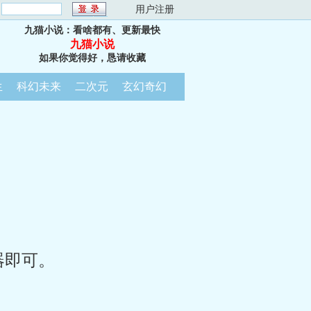
：
用户注册
九猫小说：看啥都有、更新最快
九猫小说
如果你觉得好，恳请收藏
生
科幻未来
二次元
玄幻奇幻
器即可。