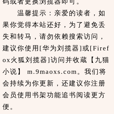
码或者更换浏揽器即可。
　　温馨提示：亲爱的读者，如
果你觉得本站还好，为了避免丢
失和转马，请勿依赖搜索访问，
建议你使用[华为刘揽器]或[Firef
ox火狐刘揽器]访问并收蔵【九猫
小说】 m.9maoxs.com。我们将
会持续为你更新，还建议你注册
会员使用书架功能追书阅读更方
便。