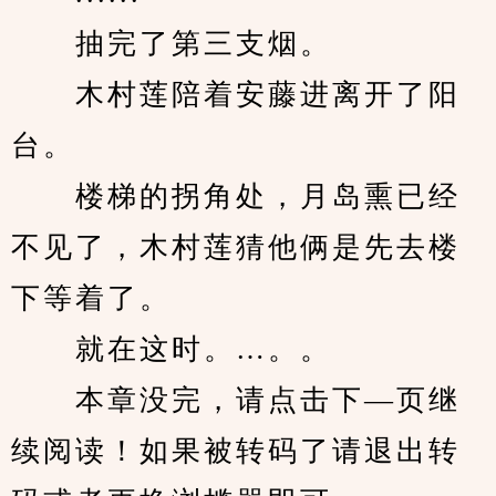
　　抽完了第三支烟。
　　木村莲陪着安藤进离开了阳
台。
　　楼梯的拐角处，月岛熏已经
不见了，木村莲猜他俩是先去楼
下等着了。
　　就在这时。…。。
　　本章没完，请点击下—页继
续阅读！如果被转码了请退出转