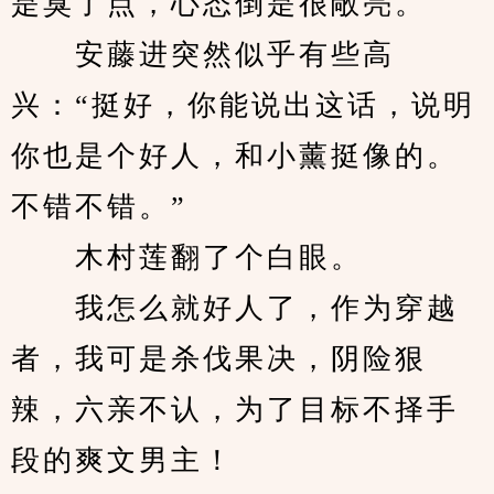
是臭了点，心态倒是很敞亮。
　　安藤进突然似乎有些高
兴：“挺好，你能说出这话，说明
你也是个好人，和小薰挺像的。
不错不错。”
　　木村莲翻了个白眼。
　　我怎么就好人了，作为穿越
者，我可是杀伐果决，阴险狠
辣，六亲不认，为了目标不择手
段的爽文男主！