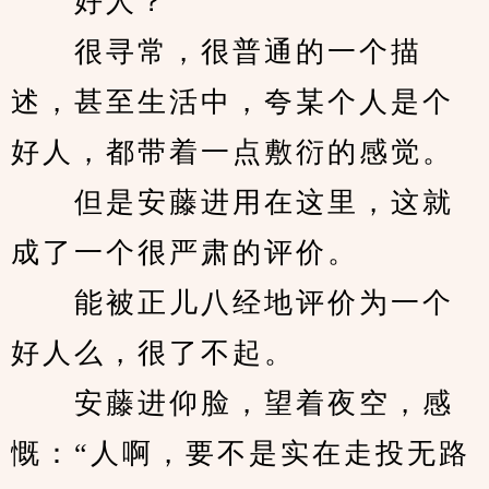
　　好人？
　　很寻常，很普通的一个描
述，甚至生活中，夸某个人是个
好人，都带着一点敷衍的感觉。
　　但是安藤进用在这里，这就
成了一个很严肃的评价。
　　能被正儿八经地评价为一个
好人么，很了不起。
　　安藤进仰脸，望着夜空，感
慨：“人啊，要不是实在走投无路