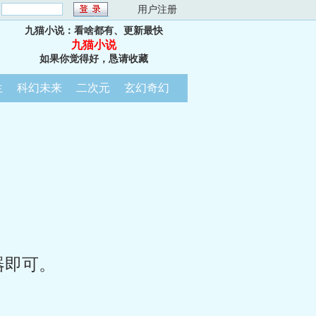
：
用户注册
九猫小说：看啥都有、更新最快
九猫小说
如果你觉得好，恳请收藏
生
科幻未来
二次元
玄幻奇幻
器即可。