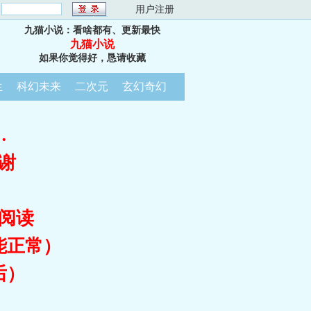
：
用户注册
九猫小说：看啥都有、更新最快
九猫小说
如果你觉得好，恳请收藏
生
科幻未来
二次元
玄幻奇幻
…
谢
阅读
能正常）
后）