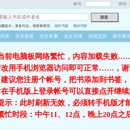
账号：
密码
温馨提示：更多作品，请搜索查找
临时书架
我的书架
武侠
灵异悬疑
历史军事
女生言情
游戏竞技
都市重
当前电脑板网络繁忙，内容加载失败…
请改用手机浏览器访问即可正常……，谢
建议您注册个帐号，把书添加到书签，
后在手机版上登录帐号可以直接点开继续
提示：此时刷新无效，必须转手机版才
繁忙时段：中午11、12点，晚上20点之