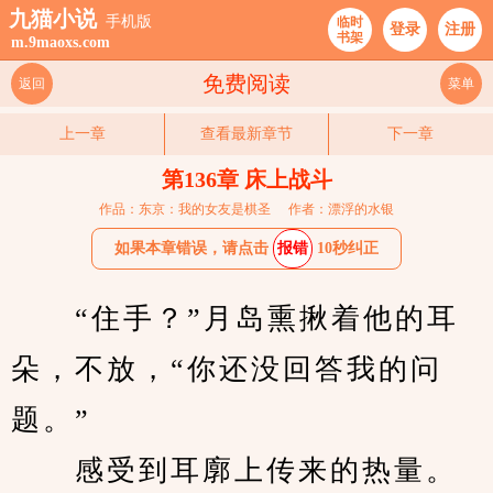
九猫小说
手机版
临时
登录
注册
书架
m.9maoxs.com
免费阅读
返回
菜单
上一章
查看最新章节
下一章
第136章 床上战斗
作品：东京：我的女友是棋圣
作者：漂浮的水银
如果本章错误，请点击
报错
10秒纠正
　　“住手？”月岛熏揪着他的耳
朵，不放，“你还没回答我的问
题。”
　　感受到耳廓上传来的热量。