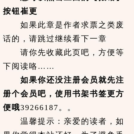
按钮崔更
　　如果此章是作者求票之类废
话的，请跳过继续看下一章
　　请你先收藏此页吧，方便等
下阅读咯……
　　如果你还没注册会员就先注
册个会员吧，使用书架书签更方
便哦
39266187。。
　　温馨提示：亲爱的读者，如