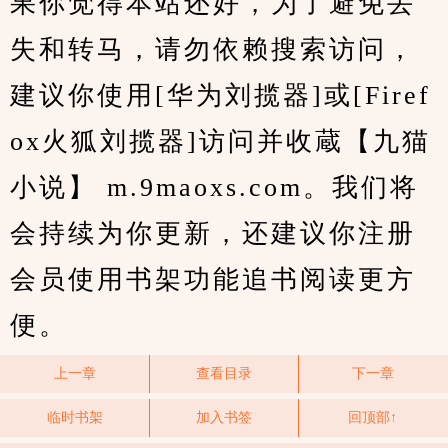
果你觉得本站还好，为了避免丢
失和转马，请勿依赖搜索访问，
建议你使用[华为刘揽器]或[Firef
ox火狐刘揽器]访问并收蔵【九猫
小说】 m.9maoxs.com。我们将
会持续为你更新，还建议你注册
会员使用书架功能追书阅读更方
便。
上一章
查看目录
下一章
临时书架
加入书签
回顶部↑