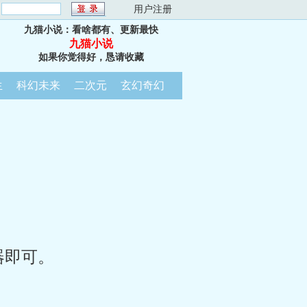
：
用户注册
九猫小说：看啥都有、更新最快
九猫小说
如果你觉得好，恳请收藏
生
科幻未来
二次元
玄幻奇幻
器即可。