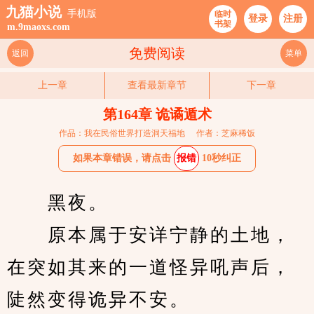
九猫小说
手机版
临时
登录
注册
书架
m.9maoxs.com
免费阅读
返回
菜单
上一章
查看最新章节
下一章
第164章 诡谲遁术
作品：我在民俗世界打造洞天福地
作者：芝麻稀饭
如果本章错误，请点击
报错
10秒纠正
　　黑夜。
　　原本属于安详宁静的土地，
在突如其来的一道怪异吼声后，
陡然变得诡异不安。