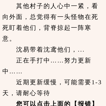
　　其他村子的人心中一紧，看
向外面，总觉得有一头怪物在死
死盯着他们，背脊掠起一阵寒
意。
　　沈易带着沈鸢他们，...
　　正在手打中……努力更新
中……
　　近期更新缓慢，可能需要1-3
天，请耐心等待
您可以点击上面的【报错】