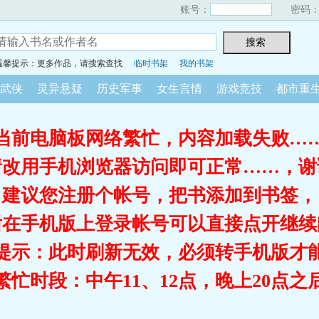
账号：
密码
温馨提示：更多作品，请搜索查找
临时书架
我的书架
武侠
灵异悬疑
历史军事
女生言情
游戏竞技
都市重
当前电脑板网络繁忙，内容加载失败…
请改用手机浏览器访问即可正常……，谢
建议您注册个帐号，把书添加到书签，
后在手机版上登录帐号可以直接点开继续
提示：此时刷新无效，必须转手机版才
繁忙时段：中午11、12点，晚上20点之