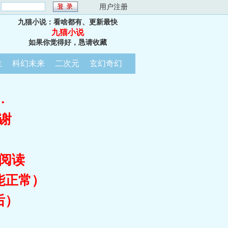
：
用户注册
九猫小说：看啥都有、更新最快
九猫小说
如果你觉得好，恳请收藏
生
科幻未来
二次元
玄幻奇幻
…
谢
阅读
能正常）
后）