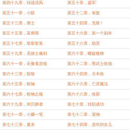
第四十九章，转战清风
第五十章，援军
第五十一章，小默
第五十二章，有敌
第五十三章，骑士
第五十四章，无双！
第五十五章，巫师塔
第五十六章，第一个副本
第五十七章，暗影套装
第五十八章，怨灵
第五十九章，圣骑士佩剑
第六十章，螺旋楼梯
第六十一章，石像鬼首领
第六十二章，黑武士统领
第六十三章，惊险
第六十四章，大丰收
第六十五章，欧纳
第六十六章，亡灵魔法
第六十七章，欧纳之殇
第六十八章，收获
第六十九章，剑刃舞者
第七十章，转职成功
第七十一章，小赚一笔
第七十二章，宠物
第七十三章，夏末
第七十四章，贪吃的女儿