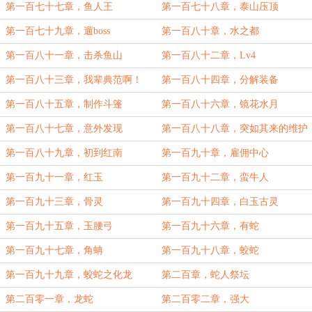
第一百七十七章，鱼人王
第一百七十八章，泰山压顶
第一百七十九章，遛boss
第一百八十章，水之都
第一百八十一章，击杀鱼山
第一百八十二章，Lv4
第一百八十三章，我辈典范啊！
第一百八十四章，分解装备
第一百八十五章，制作斗篷
第一百八十六章，镜花水月
第一百八十七章，意外发现
第一百八十八章，突如其来的维护
第一百八十九章，初到红南
第一百九十章，雇佣中心
第一百九十一章，红玉
第一百九十二章，蛮牛人
第一百九十三章，骨灵
第一百九十四章，白玉古灵
第一百九十五章，玉腰弓
第一百九十六章，有蛇
第一百九十七章，角蚺
第一百九十八章，蛟蛇
第一百九十九章，蛟蛇之化龙
第二百章，蛇人祭坛
第二百零一章，龙蛇
第二百零二章，强大