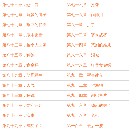
第七十五章，悲回谷
第七十六章，抢夺
第七十七章，坑爹的牌子
第七十八章，雨师泪
第七十九章，艰巨的任务
第八十章，拼了
第八十一章，版本更新
第八十二章，寒灵战将
第八十三章，捡个人回家
第八十四章，悲剧的娃儿
第八十五章，种族
第八十六章，泪城
第八十七章，食金鳄
第八十八章，狂暴食金鳄
第八十九章，萌系鳄鱼
第九十章，帮会建立
第九十一章，人气
第九十二章，望海镇
第九十三章，缺钱
第九十四章，剁椒鱼片
第九十五章，防守开始
第九十六章，捣乱的来了
第九十七章，病毒
第九十八章，危机
第九十九章，成功了？
第一百章，最后一波！