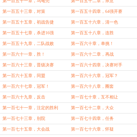
第一百五十一章，乌龟壳
第一百五十二章，杀意
第一百五十三章，对策
第一百五十四章，64强开赛
第一百五十五章，初战告捷
第一百五十六章，清一色
第一百五十七章，杀进16强
第一百五十八章，连胜
第一百五十九章，二队战败
第一百六十章，单挑！
第一百六十一章，胜！
第一百六十二章，再战
第一百六十三章，晋级决赛
第一百六十四章，决赛对手
第一百六十五章，同盟
第一百六十六章，冠军？
第一百六十七章，冠军！
第一百六十八章，圈套
第一百六十九章，反击
第一百七十章，互不相让
第一百七十一章，注定的胜利
第一百七十二章，大众
第一百七十三章，别院
第一百七十四章，任务
第一百七十五章，大会战
第一百七十六章，怀疑