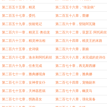
第二百五十五章，精灵
第二百五十六章，“传染病”
第二百五十七章，委托
第二百五十八章，蕾娜
第二百五十九章，技能笔记
第二百六十章，登陆阿瓦隆
第二百六十一章，精灵王·奥伯龙
第二百六十二章，亚瑟王·阿托莉丝
第二百六十三章，精灵神法相
第二百六十四章，精灵王的末路
第二百六十五章，史诗级
第二百六十六章，新娘
第二百六十七章，洛水和阿托莉丝
第二百六十八章，未完成的史诗任
务
第二百六十九章，任务完成
第二百七十章，再见斯西娜
第二百七十一章，雅典娜现身
第二百七十二章，雅典娜
第二百七十三章，女神变女仆
第二百七十四章，宠物副本
第二百七十五章，天神器惹祸
第二百七十六章，幽灵马
第二百七十七章，拐跑圣女
第二百七十八章，强化装备