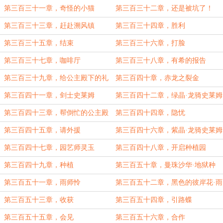
第三百三十一章，奇怪的小猫
第三百三十二章，还是被坑了！
第三百三十三章，赶赴溯风镇
第三百三十四章，胜利
第三百三十五章，结束
第三百三十六章，打脸
第三百三十七章，咖啡厅
第三百三十八章，有希的报告
第三百三十九章，给公主殿下的礼
第三百四十章，赤龙之裂金
物
第三百四十一章，剑士史莱姆
第三百四十二章，绿晶·龙骑史莱姆
第三百四十三章，帮倒忙的公主殿
第三百四十四章，隐忧
下
第三百四十五章，请外援
第三百四十六章，紫晶·龙骑史莱姆
第三百四十七章，园艺师灵玉
第三百四十八章，开启种植园
第三百四十九章，种植
第三百五十章，曼珠沙华·地狱种
第三百五十一章，雨师怜
第三百五十二章，黑色的彼岸花·雨
师惜
第三百五十三章，收获
第三百五十四章，引路蝶
第三百五十五章，会见
第三百五十六章，合作