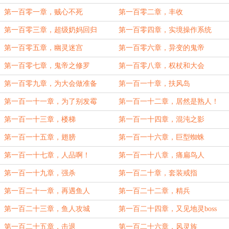
第一百零一章，贼心不死
第一百零二章，丰收
第一百零三章，超级奶妈回归
第一百零四章，实境操作系统
第一百零五章，幽灵迷宫
第一百零六章，异变的鬼帝
第一百零七章，鬼帝之修罗
第一百零八章，权杖和大会
第一百零九章，为大会做准备
第一百一十章，扶风岛
第一百一十一章，为了别发霉
第一百一十二章，居然是熟人！
第一百一十三章，楼梯
第一百一十四章，混沌之影
第一百一十五章，翅膀
第一百一十六章，巨型蜘蛛
第一百一十七章，人品啊！
第一百一十八章，痛扁鸟人
第一百一十九章，强杀
第一百二十章，套装戒指
第一百二十一章，再遇鱼人
第一百二十二章，精兵
第一百二十三章，鱼人攻城
第一百二十四章，又见地灵boss
第一百二十五章，击退
第一百二十六章，风灵族