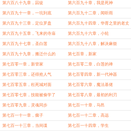
第六百八十九章，囚徒
第六百九十章，我是死神
第六百九十一章，一坑到底
第六百九十二章，闻听雨
第六百九十三章，定位罗盘
第六百九十四章，华胥之里的老丈
第六百九十五章，飞来的寺庙
第六百九十六章，小轮
第六百九十七章，圣白莲
第六百九十八章，解决麻烦
第六百九十九章，搬迁什么的
第七百章，新家
第七百零一章，新管家
第七百零二章，白莲的禅
第七百零三章，还得抢人气
第七百零四章，新一代神器
第七百零五章，枉死城对面
第七百零六章，魔法基佬
第七百零七章，技能被偷学了
第七百零八章，最初的利刃
第七百零九章，灵魂同步
第七百一十章，马邑
第七百一十一章，瘸子
第七百一十二章，高远
第七百一十三章，当间谍
第七百一十四章，学生