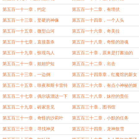
第五百一十一章，约定
第五百一十二章，有埋伏
第五百一十三章，坚硬的神像
第五百一十四章，一个人头
第五百一十五章，微型山河
第五百一十六章，奇美拉
第五百一十七章，直接轰杀
第五百一十八章，奇怪的游魂
第五百一十九章，惊现鸟人
第五百二十章，原来是打酱油的
第五百二十一章，姐姐护短
第五百二十二章，出击
第五百二十三章，一边倒
第五百二十四章章，红魔馆的新女
仆
第五百二十五章，咲夜和斯卡雷特
第五百二十六章，有点小神秘的姬
云
第五百二十七章，偶尔该溜达一下
第五百二十八章，妹控的责任
第五百二十九章，砖家意见
第五百三十章，图书馆
第五百三十一章，奇怪的沙莉叶
第五百三十二章，小默的任务
第五百三十三章，寻找神灵
第五百三十四章，龙神敖雪