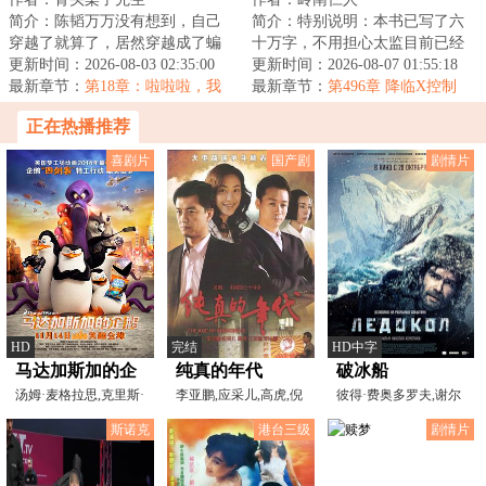
简介：陈韬万万没有想到，自己
简介：特别说明：本书已写了六
穿越了就算了，居然穿越成了蝙
十万字，不用担心太监目前已经
蝠侠本人。众所周知，蝙蝠侠聪
更新时间：2026-08-03 02:35:00
确定会涉及的世界分别是《海
更新时间：2026-08-07 01:55:18
明绝顶，智慧超...
最新章节：
第18章：啦啦啦，我
贼》、《斗破》、...
最新章节：
第496章 降临X控制
是卖挂的小行家
（斗破）
正在热播推荐
喜剧片
国产剧
剧情片
HD
完结
HD中字
马达加斯加的企
纯真的年代
破冰船
鹅
汤姆·麦格拉思,克里斯·
李亚鹏,应采儿,高虎,倪
彼得·费奥多罗夫,谢尔
米勒,克里斯多夫·
土,王亚梅,于小慧
盖·普斯科帕里斯,亚
斯诺克
港台三级
剧情片