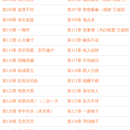
语的骨灰粉’的白银盟）
第106章 速度不对
第107章 密密麻麻（感谢‘王嘉阳
2000’的白银盟！）
第108章 杀出血路
第109章 鬼点名
第110章 一脚开
第111章 张素漪（为白银盟‘王嘉阳
2000’加更！）
第112章 心火藏寸
第113章 确实不会
第114章 灵归荒墓，邪不越户
第115章 纸人抬轿
第116章 四魄吞贼
第117章 不传秘法
第118章 纸成骨立
第119章 阴人引路
第120章 彭先生怕血
第121章 稳赚不赔
第122章 突然天黑
第123章 身后有人
第124章 优势在我！（二合一大
第125章 实力不详
章）
第126章 苦中作乐（求月票）
第127章 一面镜子
第128章 无穷无尽
第129章 寻找镜子