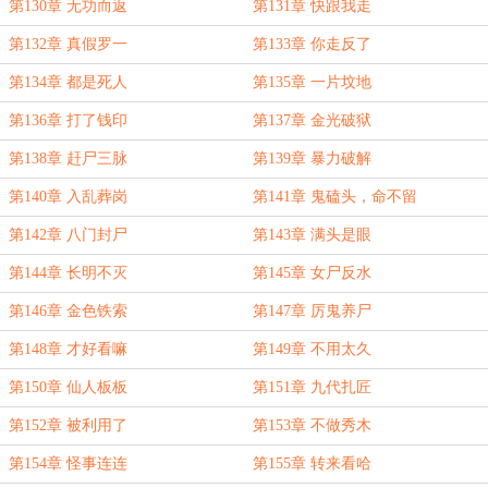
第130章 无功而返
第131章 快跟我走
第132章 真假罗一
第133章 你走反了
第134章 都是死人
第135章 一片坟地
第136章 打了钱印
第137章 金光破狱
第138章 赶尸三脉
第139章 暴力破解
第140章 入乱葬岗
第141章 鬼磕头，命不留
第142章 八门封尸
第143章 满头是眼
第144章 长明不灭
第145章 女尸反水
第146章 金色铁索
第147章 厉鬼养尸
第148章 才好看嘛
第149章 不用太久
第150章 仙人板板
第151章 九代扎匠
第152章 被利用了
第153章 不做秀木
第154章 怪事连连
第155章 转来看哈