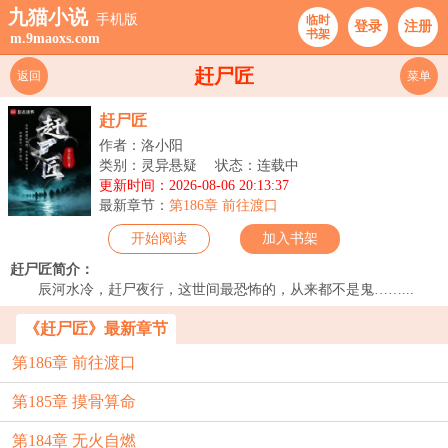
九猫小说
手机版
临时
登录
注册
书架
m.9maoxs.com
赶尸匠
返回
菜单
赶尸匠
作者：洛小阳
类别：灵异悬疑
状态：连载中
更新时间：2026-08-06 20:13:37
最新章节：
第186章 前往渡口
开始阅读
加入书架
赶尸匠简介：
辰河水冷，赶尸夜行，这世间最恐怖的，从来都不是鬼……...
《赶尸匠》最新章节
第186章 前往渡口
第185章 摸骨算命
第184章 无火自燃