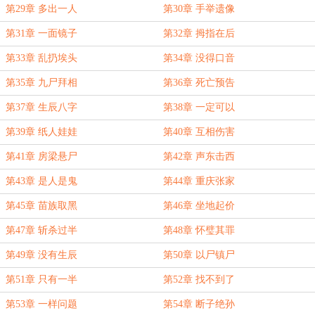
第29章 多出一人
第30章 手举遗像
第31章 一面镜子
第32章 拇指在后
第33章 乱扔埃头
第34章 没得口音
第35章 九尸拜相
第36章 死亡预告
第37章 生辰八字
第38章 一定可以
第39章 纸人娃娃
第40章 互相伤害
第41章 房梁悬尸
第42章 声东击西
第43章 是人是鬼
第44章 重庆张家
第45章 苗族取黑
第46章 坐地起价
第47章 斩杀过半
第48章 怀璧其罪
第49章 没有生辰
第50章 以尸镇尸
第51章 只有一半
第52章 找不到了
第53章 一样问题
第54章 断子绝孙