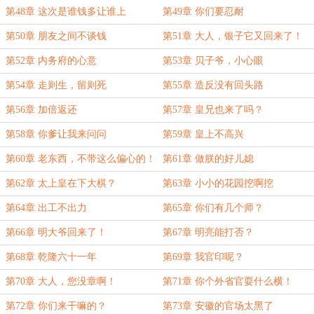
第48章 这次是谁钱多让谁上
第49章 你们要忍耐
第50章 朋友之间不谈钱
第51章 大人，银子它又回来了！
第52章 内务府的心意
第53章 贝子爷，小心眼
第54章 走则生，留则死
第55章 造反没有回头路
第56章 加倍返还
第57章 皇兄也来了吗？
第58章 你爹让我来问问
第59章 皇上不高兴
第60章 老东西，不带这么偏心的！
第61章 做朕的好儿媳
第62章 太上皇在下大棋？
第63章 小小的花园挖啊挖
第64章 出工不出力
第65章 你们有几个师？
第66章 明大爷回来了！
第67章 明亮能打否？
第68章 乾隆六十一年
第69章 我官印呢？
第70章 大人，您没章啊！
第71章 你个外省官耍什么横！
第72章 你们来干嘛的？
第73章 安徽的官场太黑了