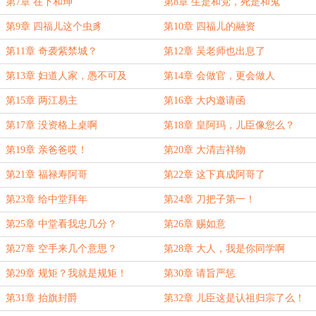
第7章 在下和珅
第8章 生是和党，死是和鬼
第9章 四福儿这个虫豸
第10章 四福儿的融资
第11章 奇袭紫禁城？
第12章 吴老师也出息了
第13章 妇道人家，愚不可及
第14章 会做官，更会做人
第15章 两江易主
第16章 大内邀请函
第17章 没资格上桌啊
第18章 皇阿玛，儿臣像您么？
第19章 亲爸爸哎！
第20章 大清吉祥物
第21章 福禄寿阿哥
第22章 这下真成阿哥了
第23章 给中堂拜年
第24章 刀把子第一！
第25章 中堂看我忠几分？
第26章 赐如意
第27章 空手来几个意思？
第28章 大人，我是你同学啊
第29章 规矩？我就是规矩！
第30章 请旨严惩
第31章 抬旗封爵
第32章 儿臣这是认祖归宗了么！