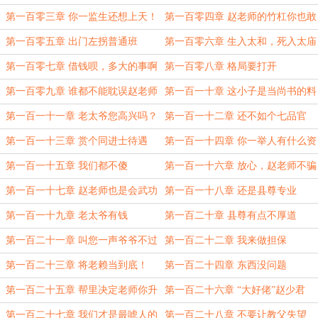
第一百零三章 你一监生还想上天！
第一百零四章 赵老师的竹杠你也敢
敲！
第一百零五章 出门左拐普通班
第一百零六章 生入太和，死入太庙
第一百零七章 借钱呗，多大的事啊
第一百零八章 格局要打开
第一百零九章 谁都不能耽误赵老师
第一百一十章 这小子是当尚书的料
第一百一十一章 老太爷您高兴吗？
第一百一十二章 还不如个七品官
第一百一十三章 赏个同进士待遇
第一百一十四章 你一举人有什么资
格！
第一百一十五章 我们都不傻
第一百一十六章 放心，赵老师不骗
人
第一百一十七章 赵老师也是会武功
第一百一十八章 还是县尊专业
的
第一百一十九章 老太爷有钱
第一百二十章 县尊有点不厚道
第一百二十一章 叫您一声爷爷不过
第一百二十二章 我来做担保
份吧？
第一百二十三章 将老赖当到底！
第一百二十四章 东西没问题
第一百二十五章 帮里决定老师你升
第一百二十六章 “大好佬”赵少君
了
第一百二十七章 我们才是最唬人的
第一百二十八章 不要让教父失望