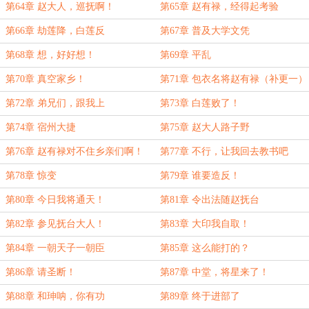
第64章 赵大人，巡抚啊！
第65章 赵有禄，经得起考验
第66章 劫莲降，白莲反
第67章 普及大学文凭
第68章 想，好好想！
第69章 平乱
第70章 真空家乡！
第71章 包衣名将赵有禄（补更一）
第72章 弟兄们，跟我上
第73章 白莲败了！
第74章 宿州大捷
第75章 赵大人路子野
第76章 赵有禄对不住乡亲们啊！
第77章 不行，让我回去教书吧
第78章 惊变
第79章 谁要造反！
第80章 今日我将通天！
第81章 令出法随赵抚台
第82章 参见抚台大人！
第83章 大印我自取！
第84章 一朝天子一朝臣
第85章 这么能打的？
第86章 请圣断！
第87章 中堂，将星来了！
第88章 和珅呐，你有功
第89章 终于进部了