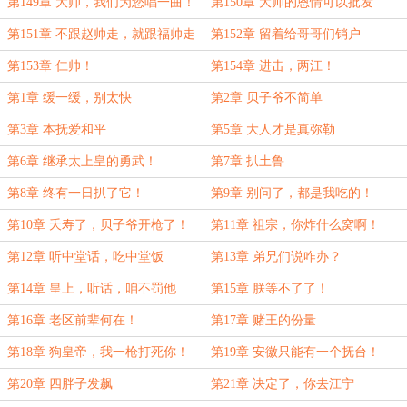
第149章 大帅，我们为您唱一曲！
第150章 大帅的恩情可以批发
第151章 不跟赵帅走，就跟福帅走
第152章 留着给哥哥们销户
第153章 仁帅！
第154章 进击，两江！
第1章 缓一缓，别太快
第2章 贝子爷不简单
第3章 本抚爱和平
第5章 大人才是真弥勒
第6章 继承太上皇的勇武！
第7章 扒土鲁
第8章 终有一日扒了它！
第9章 别问了，都是我吃的！
第10章 夭寿了，贝子爷开枪了！
第11章 祖宗，你炸什么窝啊！
第12章 听中堂话，吃中堂饭
第13章 弟兄们说咋办？
第14章 皇上，听话，咱不罚他
第15章 朕等不了了！
第16章 老区前辈何在！
第17章 赌王的份量
第18章 狗皇帝，我一枪打死你！
第19章 安徽只能有一个抚台！
第20章 四胖子发飙
第21章 决定了，你去江宁