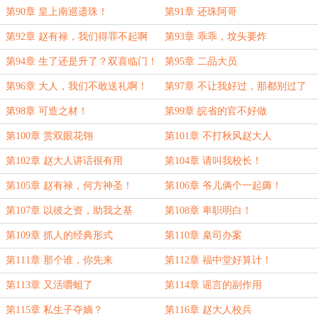
第90章 皇上南巡遗珠！
第91章 还珠阿哥
第92章 赵有禄，我们得罪不起啊
第93章 乖乖，坟头要炸
第94章 生了还是升了？双喜临门！
第95章 二品大员
第96章 大人，我们不敢送礼啊！
第97章 不让我好过，那都别过了
第98章 可造之材！
第99章 皖省的官不好做
第100章 赏双眼花翎
第101章 不打秋风赵大人
第102章 赵大人讲话很有用
第104章 请叫我校长！
第105章 赵有禄，何方神圣！
第106章 爷儿俩个一起薅！
第107章 以彼之资，助我之基
第108章 卑职明白！
第109章 抓人的经典形式
第110章 臬司办案
第111章 那个谁，你先来
第112章 福中堂好算计！
第113章 又活嚼蛆了
第114章 谣言的副作用
第115章 私生子夺嫡？
第116章 赵大人校兵