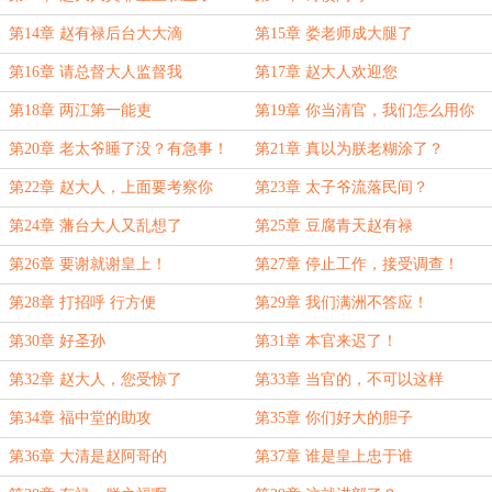
第14章 赵有禄后台大大滴
第15章 娄老师成大腿了
第16章 请总督大人监督我
第17章 赵大人欢迎您
第18章 两江第一能吏
第19章 你当清官，我们怎么用你
第20章 老太爷睡了没？有急事！
第21章 真以为朕老糊涂了？
第22章 赵大人，上面要考察你
第23章 太子爷流落民间？
第24章 藩台大人又乱想了
第25章 豆腐青天赵有禄
第26章 要谢就谢皇上！
第27章 停止工作，接受调查！
第28章 打招呼 行方便
第29章 我们满洲不答应！
第30章 好圣孙
第31章 本官来迟了！
第32章 赵大人，您受惊了
第33章 当官的，不可以这样
第34章 福中堂的助攻
第35章 你们好大的胆子
第36章 大清是赵阿哥的
第37章 谁是皇上忠于谁