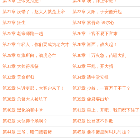
第19章 上帝支持您！
第20章 噢，拜上帝教！
第21章 没错了，赵大人就是上帝
第22章 太阳，于安徽升起
第23章 狂生
第24章 索吾命 诛尔心
第25章 老宗师跑一趟
第26章 上官不易下官难
第27章 年轻人，你们要成为老六才
第28章 湘西，战火起！
行
第29章 红旗所向，满虏必亡
第30章 十万火急，苗疆大乱
第31章 大帅得亲征
第32章 平乱，开大捐
第33章 天命所归
第34章 请中堂安排
第35章 告诉吏部，大客户来了！
第37章 少校，一百万干不干？
第38章 总督大人被坑了
第39章 储君要出炉
第40章 黑化的和中堂
第41章 皇上，开吧，我们都下注了
第42章 大伙捧个场啊？
第43章 没登基不作数
第44章 王爷，咱们接着赌
第45章 要不赌皇阿玛几时挂？