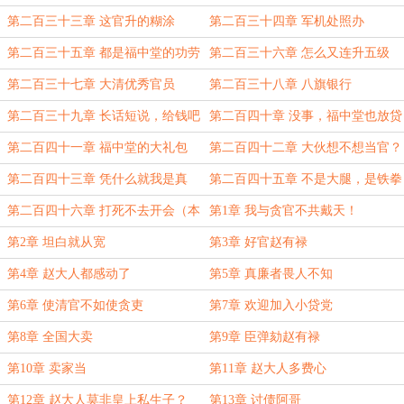
珅
第二百三十三章 这官升的糊涂
第二百三十四章 军机处照办
第二百三十五章 都是福中堂的功劳
第二百三十六章 怎么又连升五级
的！
第二百三十七章 大清优秀官员
第二百三十八章 八旗银行
第二百三十九章 长话短说，给钱吧
第二百四十章 没事，福中堂也放贷
款的
第二百四十一章 福中堂的大礼包
第二百四十二章 大伙想不想当官？
第二百四十三章 凭什么就我是真
第二百四十五章 不是大腿，是铁拳
的？
第二百四十六章 打死不去开会（本
第1章 我与贪官不共戴天！
卷终）
第2章 坦白就从宽
第3章 好官赵有禄
第4章 赵大人都感动了
第5章 真廉者畏人不知
第6章 使清官不如使贪吏
第7章 欢迎加入小贷党
第8章 全国大卖
第9章 臣弹劾赵有禄
第10章 卖家当
第11章 赵大人多费心
第12章 赵大人莫非皇上私生子？
第13章 讨债阿哥