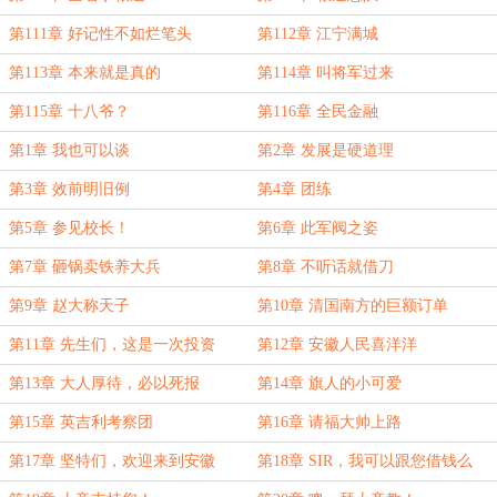
第111章 好记性不如烂笔头
第112章 江宁满城
第113章 本来就是真的
第114章 叫将军过来
第115章 十八爷？
第116章 全民金融
第1章 我也可以谈
第2章 发展是硬道理
第3章 效前明旧例
第4章 团练
第5章 参见校长！
第6章 此军阀之姿
第7章 砸锅卖铁养大兵
第8章 不听话就借刀
第9章 赵大称天子
第10章 清国南方的巨额订单
第11章 先生们，这是一次投资
第12章 安徽人民喜洋洋
第13章 大人厚待，必以死报
第14章 旗人的小可爱
第15章 英吉利考察团
第16章 请福大帅上路
第17章 坚特们，欢迎来到安徽
第18章 SIR，我可以跟您借钱么