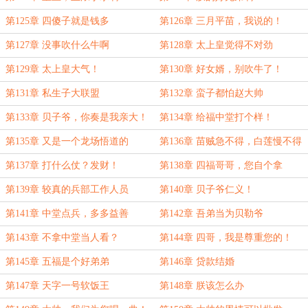
第125章 四傻子就是钱多
第126章 三月平苗，我说的！
第127章 没事吹什么牛啊
第128章 太上皇觉得不对劲
第129章 太上皇大气！
第130章 好女婿，别吹牛了！
第131章 私生子大联盟
第132章 蛮子都怕赵大帅
第133章 贝子爷，你奏是我亲大！
第134章 给福中堂打个样！
第135章 又是一个龙场悟道的
第136章 苗贼急不得，白莲慢不得
第137章 打什么仗？发财！
第138章 四福哥哥，您自个拿
第139章 较真的兵部工作人员
第140章 贝子爷仁义！
第141章 中堂点兵，多多益善
第142章 吾弟当为贝勒爷
第143章 不拿中堂当人看？
第144章 四哥，我是尊重您的！
第145章 五福是个好弟弟
第146章 贷款结婚
第147章 天字一号软饭王
第148章 朕该怎么办