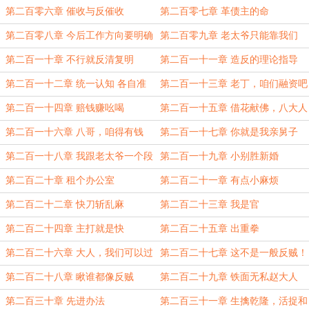
第二百零六章 催收与反催收
第二百零七章 革债主的命
第二百零八章 今后工作方向要明确
第二百零九章 老太爷只能靠我们
第二百一十章 不行就反清复明
第二百一十一章 造反的理论指导
第二百一十二章 统一认知 各自准
第二百一十三章 老丁，咱们融资吧
备
第二百一十四章 赔钱赚吆喝
第二百一十五章 借花献佛，八大人
笑纳
第二百一十六章 八哥，咱得有钱
第二百一十七章 你就是我亲舅子
啊！
第二百一十八章 我跟老太爷一个段
第二百一十九章 小别胜新婚
位？
第二百二十章 租个办公室
第二百二十一章 有点小麻烦
第二百二十二章 快刀斩乱麻
第二百二十三章 我是官
第二百二十四章 主打就是快
第二百二十五章 出重拳
第二百二十六章 大人，我们可以过
第二百二十七章 这不是一般反贼！
户啊
第二百二十八章 瞅谁都像反贼
第二百二十九章 铁面无私赵大人
第二百三十章 先进办法
第二百三十一章 生擒乾隆，活捉和