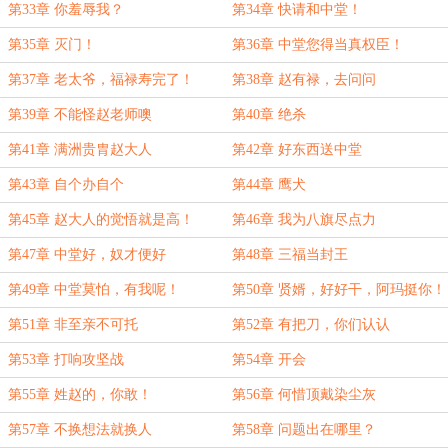
第33章 你羞辱我？
第34章 快请和中堂！
第35章 灭门！
第36章 中堂您得当真权臣！
第37章 老太爷，福禄寿完了！
第38章 赵有禄，去问问
第39章 不能怪赵老师噢
第40章 绝杀
第41章 满洲贵胄赵大人
第42章 好东西送中堂
第43章 自个办自个
第44章 鹰犬
第45章 赵大人的觉悟就是高！
第46章 我为八旗尽点力
第47章 中堂好，奴才便好
第48章 三福当封王
第49章 中堂莫怕，有我呢！
第50章 贤婿，好好干，阿玛挺你！
第51章 非至亲不可托
第52章 有把刀，你们认认
第53章 打响攻坚战
第54章 开会
第55章 姓赵的，你敢！
第56章 何惜顶戴染尘灰
第57章 不换想法就换人
第58章 问题出在哪里？