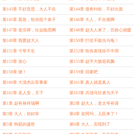
第143章 不好意思，大人不在
第144章 债务纠纷，不好出面
第145章 莫急，给你批个条子
第146章 大人，不合规啊
第147章 老宗师，社会险恶啊
第148章 赵大人来了，百姓心就暖
了
第149章 我爱赵大人
第150章 打仗不能当乌龟！
第151章 寸草不生
第152章 给你表现你不中用
第153章 攻心
第155章 赵字大旗迎风飘
第158章 烧！
第159章 回家吧
第160章 大清杰出军事家
第161章 真人就是真人
第162章 圣人安，天下
第163章 兵强马壮者为天子
第1章 赵有禄祥瑞啊
第2章 赵大人，老太爷有请
第3章 大人，你好坏
第4章 皇阿玛，儿臣来了！
第5章 狗屁的盛世
第6章 大人，宾馆到了