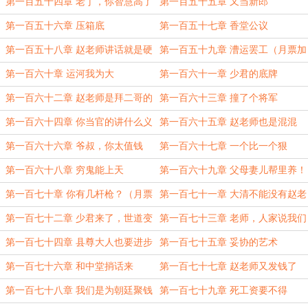
第一百五十四章 老丁，你智慧高了
第一百五十五章 又当新郎
啊（补更）
第一百五十六章 压箱底
第一百五十七章 香堂公议
第一百五十八章 赵老师讲话就是硬
第一百五十九章 漕运罢工（月票加
气（月票加更一）
更二）
第一百六十章 运河我为大
第一百六十一章 少君的底牌
第一百六十二章 赵老师是拜二哥的
第一百六十三章 撞了个将军
第一百六十四章 你当官的讲什么义
第一百六十五章 赵老师也是混混
气
第一百六十六章 爷叔，你太值钱
第一百六十七章 一个比一个狠
了！（月票加更三）
第一百六十八章 穷鬼能上天
第一百六十九章 父母妻儿帮里养！
第一百七十章 你有几杆枪？（月票
第一百七十一章 大清不能没有赵老
加更四）
师
第一百七十二章 少君来了，世道变
第一百七十三章 老师，人家说我们
了
造反怎么办？
第一百七十四章 县尊大人也要进步
第一百七十五章 妥协的艺术
第一百七十六章 和中堂捎话来
第一百七十七章 赵老师又发钱了
（月票加更五）
第一百七十八章 我们是为朝廷聚钱
第一百七十九章 死工资要不得