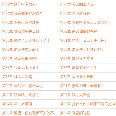
第72章 候补中堂大人
第73章 英国的王子热
第74章 你在教本帅用兵？
第75章 再电赵有禄
第76章 不务正业的淮军
第77章 看在中堂份上，发兵吧！
第78章 唯我淮军称英雄
第79章 杀人如麻赵有禄
第80章 别吵了，大帅又没了！
第81章 咋滴，我出身不正宗?
第82章 老太爷耍无赖？
第83章 老太爷，赶紧让吧！
第84章 抢龙头棍 报丧
第85章 谁能横刀立马
第86章 我要见太上皇！
第87章 非赵有禄不可！
第88章 领队大臣赵
第89章 太上皇的破船
第90章 此乱命，恕不从也
第91章 黄马褂嘛，俺也有！
第92章 哎吆喂，来横的！
第93章 我，大臣也！
第94章 喏，名场面
第95章 打什么仗？咱干工程不好么
第96章 混蛋，额勒登保军人的不
第97章 官员的智慧