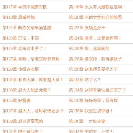
第117章 再穷不能穷军队
第118章 大人有火跟朝廷发啊！
第119章 恩威并施
第120章 叫他尝尝社会的险恶
第121章 断你的柴米油盐醋
第122章 没钱是孙子
第123章 已读，不回
第124章 老爷，全是差评啊！
第125章 老宗师出手了！
第126章 唉，这事闹的
第127章 来啊，给老宗师算算账
第128章 老宗师，我有条路子
第129章 债得这么要
第130章 赵老师又要提刀了
第131章 有福大帅，就有赵大帅！
第132章 吃了么？
第133章 赵大人能是无赖？
第134章 赵阿哥要认祖归宗了？
第135章 好贤妻
第136章 好好做事，我有数
第137章 赵大人，啥时衣锦还乡？
第138章 我交过议罪银！
第139章 赵老师耍无赖
第140章 一对好夫妻
第141章 跟不跟我走！
第142章 宁信有，不信无