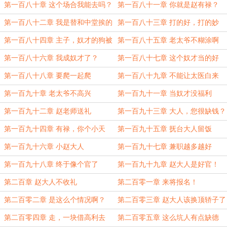
第一百八十章 这个场合我能去吗？
第一百八十一章 你就是赵有禄？
打！
第一百八十二章 我是替和中堂挨的
第一百八十三章 打的好，打的妙
打！
第一百八十四章 主子，奴才的狗被
第一百八十五章 老太爷不糊涂啊
人打了
第一百八十六章 我成奴才了？
第一百八十七章 这个奴才当的好
第一百八十八章 要爬一起爬
第一百八十九章 不能让太医白来
第一百九十章 老太爷不高兴
第一百九十一章 当奴才没福利
第一百九十二章 赵老师送礼
第一百九十三章 大人，您很缺钱？
第一百九十四章 有禄，你个小天
第一百九十五章 抚台大人留饭
才！
第一百九十六章 小赵大人
第一百九十七章 兼职越多越好
第一百九十八章 终于像个官了
第一百九十九章 赵大人是好官！
第二百章 赵大人不收礼
第二百零一章 来将报名！
第二百零二章 是这么个情况啊？
第二百零三章 赵大人该换顶轿子了
第二百零四章 走，一块借高利去
第二百零五章 这么坑人有点缺德