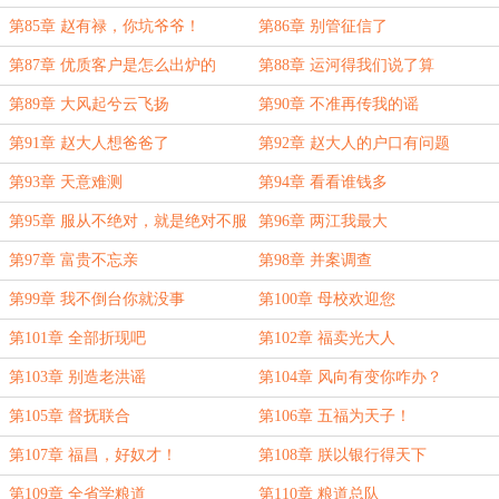
第85章 赵有禄，你坑爷爷！
第86章 别管征信了
第87章 优质客户是怎么出炉的
第88章 运河得我们说了算
第89章 大风起兮云飞扬
第90章 不准再传我的谣
第91章 赵大人想爸爸了
第92章 赵大人的户口有问题
第93章 天意难测
第94章 看看谁钱多
第95章 服从不绝对，就是绝对不服
第96章 两江我最大
从
第97章 富贵不忘亲
第98章 并案调查
第99章 我不倒台你就没事
第100章 母校欢迎您
第101章 全部折现吧
第102章 福卖光大人
第103章 别造老洪谣
第104章 风向有变你咋办？
第105章 督抚联合
第106章 五福为天子！
第107章 福昌，好奴才！
第108章 朕以银行得天下
第109章 全省学粮道
第110章 粮道总队