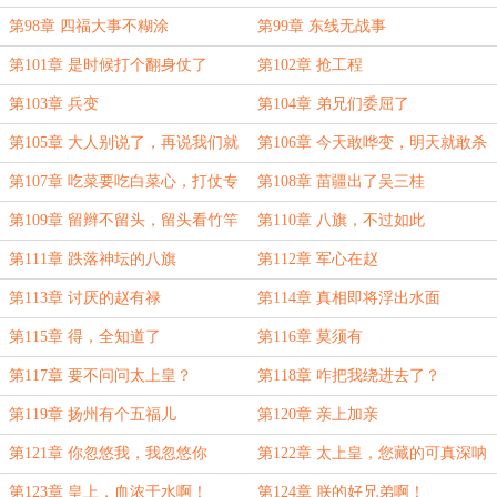
是！
第98章 四福大事不糊涂
第99章 东线无战事
第101章 是时候打个翻身仗了
第102章 抢工程
第103章 兵变
第104章 弟兄们委屈了
第105章 大人别说了，再说我们就
第106章 今天敢哗变，明天就敢杀
信了
鞑子
第107章 吃菜要吃白菜心，打仗专
第108章 苗疆出了吴三桂
打八旗兵
第109章 留辫不留头，留头看竹竿
第110章 八旗，不过如此
第111章 跌落神坛的八旗
第112章 军心在赵
第113章 讨厌的赵有禄
第114章 真相即将浮出水面
第115章 得，全知道了
第116章 莫须有
第117章 要不问问太上皇？
第118章 咋把我绕进去了？
第119章 扬州有个五福儿
第120章 亲上加亲
第121章 你忽悠我，我忽悠你
第122章 太上皇，您藏的可真深呐
第123章 皇上，血浓于水啊！
第124章 朕的好兄弟啊！