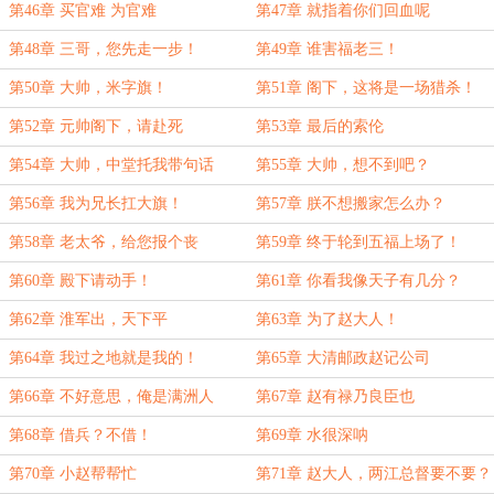
第46章 买官难 为官难
第47章 就指着你们回血呢
第48章 三哥，您先走一步！
第49章 谁害福老三！
第50章 大帅，米字旗！
第51章 阁下，这将是一场猎杀！
第52章 元帅阁下，请赴死
第53章 最后的索伦
第54章 大帅，中堂托我带句话
第55章 大帅，想不到吧？
第56章 我为兄长扛大旗！
第57章 朕不想搬家怎么办？
第58章 老太爷，给您报个丧
第59章 终于轮到五福上场了！
第60章 殿下请动手！
第61章 你看我像天子有几分？
第62章 淮军出，天下平
第63章 为了赵大人！
第64章 我过之地就是我的！
第65章 大清邮政赵记公司
第66章 不好意思，俺是满洲人
第67章 赵有禄乃良臣也
第68章 借兵？不借！
第69章 水很深呐
第70章 小赵帮帮忙
第71章 赵大人，两江总督要不要？