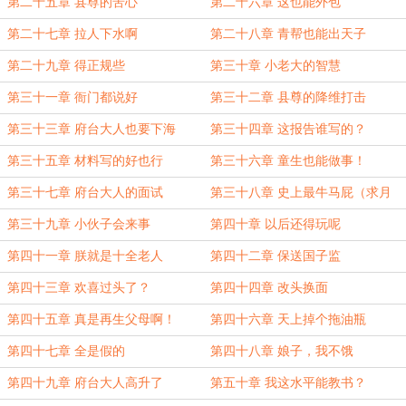
第二十五章 县尊的苦心
第二十六章 这也能外包
第二十七章 拉人下水啊
第二十八章 青帮也能出天子
第二十九章 得正规些
第三十章 小老大的智慧
第三十一章 衙门都说好
第三十二章 县尊的降维打击
第三十三章 府台大人也要下海
第三十四章 这报告谁写的？
第三十五章 材料写的好也行
第三十六章 童生也能做事！
第三十七章 府台大人的面试
第三十八章 史上最牛马屁（求月
票）
第三十九章 小伙子会来事
第四十章 以后还得玩呢
第四十一章 朕就是十全老人
第四十二章 保送国子监
第四十三章 欢喜过头了？
第四十四章 改头换面
第四十五章 真是再生父母啊！
第四十六章 天上掉个拖油瓶
第四十七章 全是假的
第四十八章 娘子，我不饿
第四十九章 府台大人高升了
第五十章 我这水平能教书？