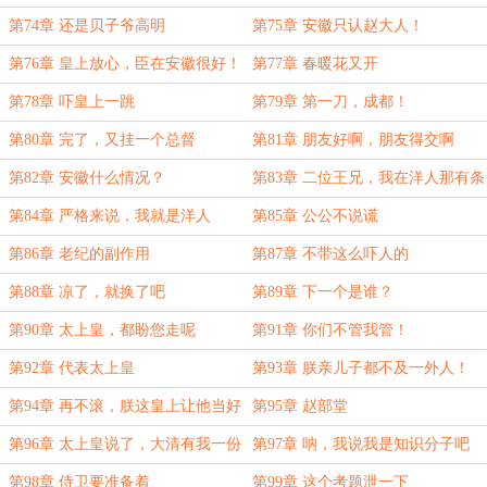
第74章 还是贝子爷高明
第75章 安徽只认赵大人！
第76章 皇上放心，臣在安徽很好！
第77章 春暖花又开
第78章 吓皇上一跳
第79章 第一刀，成都！
第80章 完了，又挂一个总督
第81章 朋友好啊，朋友得交啊
第82章 安徽什么情况？
第83章 二位王兄，我在洋人那有条
路子
第84章 严格来说，我就是洋人
第85章 公公不说谎
第86章 老纪的副作用
第87章 不带这么吓人的
第88章 凉了，就换了吧
第89章 下一个是谁？
第90章 太上皇，都盼您走呢
第91章 你们不管我管！
第92章 代表太上皇
第93章 朕亲儿子都不及一外人！
第94章 再不滚，朕这皇上让他当好
第95章 赵部堂
了
第96章 太上皇说了，大清有我一份
第97章 呐，我说我是知识分子吧
第98章 侍卫要准备着
第99章 这个考题泄一下