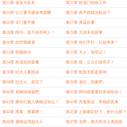
第22章 保安大队长
第23章 乾清门创收工作
第24章 公公要为退休考虑啊
第25章 再不捞就没机会了
第26章 宗门要平衡
第27章 养寇自重
第28章 阿玛，是干掉所有人！
第29章 大清关你屁事
第30章 此护我家者
第31章 你们不行，让姑爷来！
第32章 照规矩办
第33章 大人，请登记！
第34章 乾清宫的套餐
第35章 喏，公公们讲究不！
第36章 纪大人要投诉
第37章 铁面无私是和珅
第38章 纪大人，您完了
第39章 老纪，回家吧。
第40章 老糊涂就退吧
第41章 阿玛有重要任务派给你！
第42章 挣你们旗人俩钱过份么！
第43章 穷鬼靠边，有钱的先来
第44章 黑幕，黑幕啊！
第45章 上面都定好了，想什么呢？
第46章 通情达理赵大人
第47章 去吧，南方的水土美的很