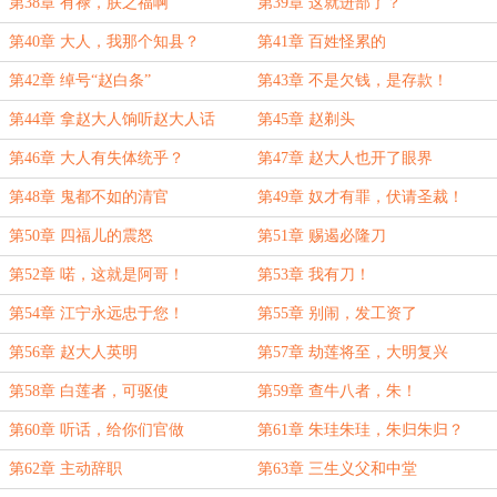
第38章 有禄，朕之福啊
第39章 这就进部了？
第40章 大人，我那个知县？
第41章 百姓怪累的
第42章 绰号“赵白条”
第43章 不是欠钱，是存款！
第44章 拿赵大人饷听赵大人话
第45章 赵剃头
第46章 大人有失体统乎？
第47章 赵大人也开了眼界
第48章 鬼都不如的清官
第49章 奴才有罪，伏请圣裁！
第50章 四福儿的震怒
第51章 赐遏必隆刀
第52章 喏，这就是阿哥！
第53章 我有刀！
第54章 江宁永远忠于您！
第55章 别闹，发工资了
第56章 赵大人英明
第57章 劫莲将至，大明复兴
第58章 白莲者，可驱使
第59章 查牛八者，朱！
第60章 听话，给你们官做
第61章 朱珪朱珪，朱归朱归？
第62章 主动辞职
第63章 三生义父和中堂