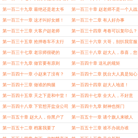
第一百二十九章 最绝还是老太爷
第一百三十章 赵老师不是一个人战
斗
第一百三十一章 这才叫好女婿！
第一百三十二章 有人好办事
第一百三十三章 大客户赵老师
第一百三十四章 考卷可以复印么？
第一百三十五章 抢押卷车不太行
第一百三十六章 大哥，别扒我官服
啊！
第一百三十七章 老宗师很硬的
第一百三十八章 赵大人，恭喜，您
又升了！
第一百三十九章 做官要有原则
第一百四十章 送礼的规矩
第一百四十一章 小赵来了没有？
第一百四十二章 抚台大人真是知心
人啊
第一百四十三章 做谁的狗腿
第一百四十四章 赵大人地道！
第一百四十五章 天之下是和中堂！
第一百四十七章 全大人，不好意
思，我卖了你
第一百四十八章 下官想开盐业公司
第一百四十九章 财神也抠门
第一百五十章 赵大人，你黑户了
第一百五十一章 请个旗人来唬人
第一百五十二章 档案我要了
第一百五十三章 谁不办就办谁