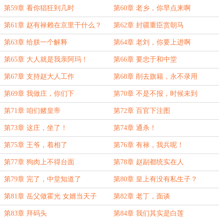
第59章 看你猖狂到几时
第60章 老乡，你早点来啊
第61章 赵有禄赖在京里干什么？
第62章 封疆重臣赏朝马
第63章 给朕一个解释
第64章 老刘，你要上进啊
第65章 大人就是我亲阿玛！
第66章 要忠于和中堂
第67章 支持赵大人工作
第68章 削去旗籍，永不录用
第69章 我做庄，你们下
第70章 不是不报，时候未到
第71章 咱们赌皇帝
第72章 百官下注图
第73章 这庄，坐了！
第74章 通杀！
第75章 王爷，着相了
第76章 有禄，我兵呢！
第77章 狗肉上不得台面
第78章 赵副都统实在人
第79章 完了，中堂知道了
第80章 皇上有没有私生子？
第81章 岳父做霍光 女婿当天子
第82章 老丁，面谈
第83章 拜码头
第84章 我们其实是白莲