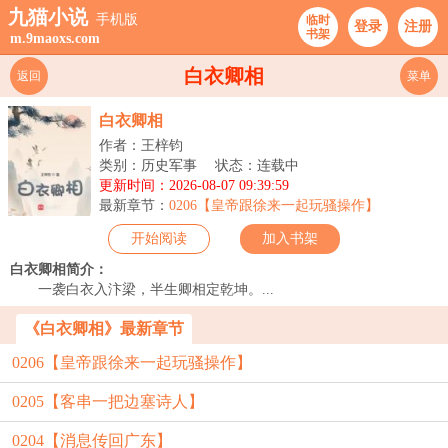
九猫小说
手机版
临时
登录
注册
书架
m.9maoxs.com
白衣卿相
返回
菜单
白衣卿相
作者：王梓钧
类别：历史军事
状态：连载中
更新时间：2026-08-07 09:39:59
最新章节：
0206【皇帝跟徐来一起玩骚操作】
开始阅读
加入书架
白衣卿相简介：
一袭白衣入汴梁，半生卿相定乾坤。...
《白衣卿相》最新章节
0206【皇帝跟徐来一起玩骚操作】
0205【客串一把边塞诗人】
0204【消息传回广东】