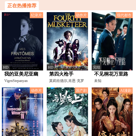
回来了！
一天炼上万斤精铁
正在热播推荐
纪录片
动作片
现代都市
HD
HD
完结
我的亚美尼亚幽
第四火枪手
不见桐花万里路
灵
VigenStepanyan
莫莉欣德尔,肖恩·克罗
未知
宁,阿德·丁伯林
动作片
国产剧
AI漫剧