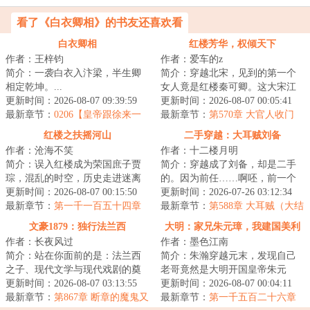
看了《白衣卿相》的书友还喜欢看
白衣卿相
红楼芳华，权倾天下
作者：王梓钧
作者：爱车的z
简介：一袭白衣入汴梁，半生卿
简介：穿越北宋，见到的第一个
相定乾坤。...
女人竟是红楼秦可卿。这大宋江
更新时间：2026-08-07 09:39:59
山，亦如红楼将倾我堂堂清河县
更新时间：2026-08-07 00:05:41
最新章节：
0206【皇帝跟徐来一
一霸，仗着一手...
最新章节：
第570章 大官人收门
起玩骚操作】
生，贾母的算计
红楼之扶摇河山
二手穿越：大耳贼刘备
作者：沧海不笑
作者：十二楼月明
简介：误入红楼成为荣国庶子贾
简介：穿越成了刘备，却是二手
琮，混乱的时空，历史走进迷离
的。因为前任……啊呸，前一个
支路，无数彪炳史册的英士人
更新时间：2026-08-07 00:15:50
穿越者也是穿越到刘备身上。前
更新时间：2026-07-26 03:12:34
杰，湮没在时光的...
最新章节：
第一千一百五十四章
任嗝屁了，我接...
最新章节：
第588章 大耳贼（大结
秘牍隐春深
局）
文豪1879：独行法兰西
大明：家兄朱元璋，我建国美利
作者：长夜风过
作者：墨色江南
坚
简介：站在你面前的是：法兰西
简介：朱瀚穿越元末，发现自己
之子、现代文学与现代戏剧的奠
老哥竟然是大明开国皇帝朱元
基者、法兰西人文学院终生荣誉
更新时间：2026-08-07 03:13:55
璋，开局一个碗，创造大明朝的
更新时间：2026-08-07 00:04:11
院长、英国皇家...
最新章节：
第867章 断章的魔鬼又
天命主角！不过貌...
最新章节：
第一千五百二十六章