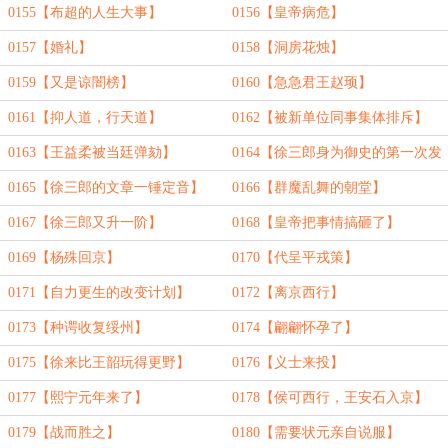
0155【布超的人生大事】
0156【皇帝病危】
0157【婚礼】
0158【洞房花烛】
0159【又是谅闇榜】
0160【急急君王赵顼】
0161【抑人道，行天道】
0162【被新单位同事集体排斥】
0163【王益柔被当廷弹劾】
0164【徐三郎身为御史的第一次发
言】
0165【徐三郎的文章一锤定音】
0166【群魔乱舞的朝堂】
0167【徐三郎又升一阶】
0168【皇帝把事情搞砸了】
0169【杨殊回京】
0170【代呈平戎策】
0171【自力更生的改变计划】
0172【离京西行】
0173【种谔收复绥州】
0174【翩翩怀孕了】
0175【徐来比王韶玩得更野】
0176【义士来投】
0177【熙宁元年来了】
0178【侯可西行，王安石入京】
0179【战而胜之】
0180【需要状元亲自说服】