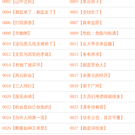
0002【山中之民】
0003【草台班子】
0004【都监来了，都监走了】
0005【交结壮丁】
0006【打回原形】
0007【真有盐匪】
0008【市舶纲】
0009【危机：危险与机遇】
0010【这玩意儿也太难抢了】
0011【众大帝击杀盐贼】
0012【文官与武官的矛盾】
0013【各有所求】
0014【有钱了就买书】
0015【都是苦命人】
0016【风云际会】
0017【余善元的经历】
0018【三人同行】
0019【南下广州】
0020【面见余靖】
0021【大员们考虑得就很多】
0022【机会是自己创造的】
0023【凛冬待春雷】
0024【自许人间第一流】
0025【信非义也，其言可覆】
0026【断案如神王承受】
0027【都是演技派】