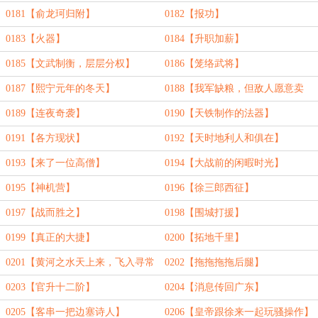
0181【俞龙珂归附】
0182【报功】
0183【火器】
0184【升职加薪】
0185【文武制衡，层层分权】
0186【笼络武将】
0187【熙宁元年的冬天】
0188【我军缺粮，但敌人愿意卖
粮】
0189【连夜奇袭】
0190【天铁制作的法器】
0191【各方现状】
0192【天时地利人和俱在】
0193【来了一位高僧】
0194【大战前的闲暇时光】
0195【神机营】
0196【徐三郎西征】
0197【战而胜之】
0198【围城打援】
0199【真正的大捷】
0200【拓地千里】
0201【黄河之水天上来，飞入寻常
0202【拖拖拖拖后腿】
百姓家】
0203【官升十二阶】
0204【消息传回广东】
0205【客串一把边塞诗人】
0206【皇帝跟徐来一起玩骚操作】