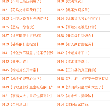
0129【不能让高压锅爆了】
0130【抗洪救灾】
0131【司马光来应天府了】
0132【此案判罚很重】
0133【用望远镜看月亮的沈括】
0134【徐来莫名其妙升官了】
0135【恶名：徐老虎】
0136【百姓知道谁是好官】
0137【徐三郎覆手灭奸相】
0138【春联爆竹红烧肉】
0139【妥妥的打击报复】
0140【有人到官府喊冤】
0141【徐签判不满意，这案子就没
0142【徐老虎来了！】
完】
0143【胥吏之道】
0144【谁比谁更虎！】
0145【徐老虎公开审案】
0146【王知县的真正目的】
0147【地主们能齐心吗？】
0148【路、府、县官吏全都支持徐
老虎】
0149【你敢查赵宋皇室祖庙的田产
0150【清田惹到皇后和太监了】
吗？】
0151【事情太大，皇后也得退让】
0152【树未倒，猢狲散】
0153【全府清田】
0154【准备回家结婚】