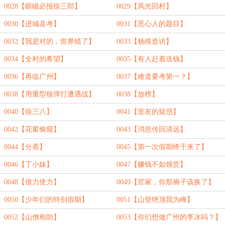
0028【睚眦必报徐三郎】
0029【风光回村】
0030【进城县考】
0031【恶心人的题目】
0032【我是对的，世界错了】
0033【杨殊造访】
0034【全村的希望】
0035【有人赶着送钱】
0036【再临广州】
0037【难道要考第一？】
0038【用重型核弹打遭遇战】
0038【放榜】
0040【徐三八】
0041【室友的疑惑】
0042【花窗偷窥】
0043【消息传回清远】
0044【分斋】
0045【第一次假期终于来了】
0046【丁小妹】
0047【赚钱不如领赏】
0048【借力使力】
0049【官家，你那褥子该换了】
0050【少年们的特别假期】
0051【山登绝顶我为峰】
0052【山僧相助】
0053【你们想做广州的李冰吗？】