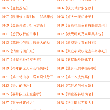
0105【金榜题名】
0106【状元就得多交钱】
0107【欧阳修：看到你，我就想起
0108【好大一坨烂摊子】
韩琦】
0109【金吾开道，打马游街】
0110【奏疏把皇帝看得眼眶湿润】
0111【想要收权的皇帝】
0112【状元郎真乃当世英杰也】
0113【花最少的钱，搞最大的动
0114【新成语：青石雉羽】
静】
0115【消息传回广东】
0116【聚众参观状元当年练字处】
0117【徐状元赴任应天府】
0118【要得罪欧阳修了】
0119【今年的应天府会很热闹】
0120【通判犯的事很多啊】
0121【第一笔油水，送来腐蚀徐三
0122【第一次改判案件】
郎了】
0123【语儿的快乐】
0124【范仲淹的孙女婿】
0125【要带队出去查案啰】
0126【调查要转明为暗】
0127【案子越查越大】
0128【状元郎提刀砍人】