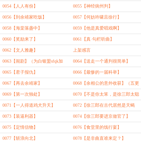
0054【人人有份】
0055【神经病州判】
0056【到余靖家吃饭】
0057【何妨吟啸且徐行】
0058【海棠落盏中】
0059【他是真爱唱戏啊】
0060【奖励来了】
0061【真·勾栏听曲】
0062【文人雅趣】
上架感言
0063【闹剧】（为白银盟sfqk加
0064【送走一个通判很简单】
更）
0065【君子报仇】
0066【最惨的一届科举】
0067【再去余靖家】
0068【余相公的意外收获】（五更
求订阅）
0069【第一次独处】
0070【不是你太笨，是徐三郎太聪
明】
0071【一人得道鸡犬升天】
0072【徐三郎在古代居然是天蝎
座】
0073【装逼利器】
0074【徐三郎要进京做官了】
0075【定情信物】
0076【食堂里的饯行宴】
0077【斩浪向北】
0078【是非曲直谁来定？】