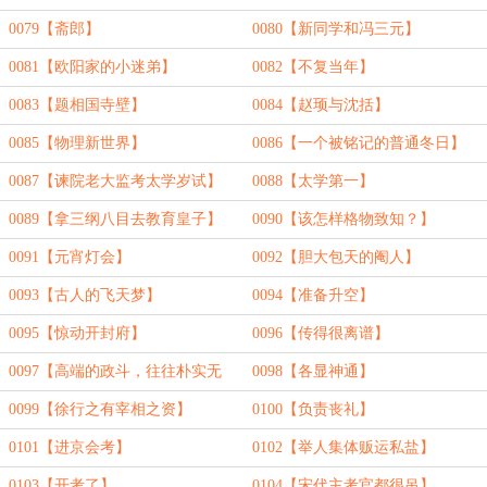
0079【斋郎】
0080【新同学和冯三元】
0081【欧阳家的小迷弟】
0082【不复当年】
0083【题相国寺壁】
0084【赵顼与沈括】
0085【物理新世界】
0086【一个被铭记的普通冬日】
0087【谏院老大监考太学岁试】
0088【太学第一】
0089【拿三纲八目去教育皇子】
0090【该怎样格物致知？】
0091【元宵灯会】
0092【胆大包天的阉人】
0093【古人的飞天梦】
0094【准备升空】
0095【惊动开封府】
0096【传得很离谱】
0097【高端的政斗，往往朴实无
0098【各显神通】
华】
0099【徐行之有宰相之资】
0100【负责丧礼】
0101【进京会考】
0102【举人集体贩运私盐】
0103【开考了】
0104【宋代主考官都很吊】