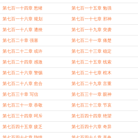
第七百一十四章 愁绪
第七百一十五章 勉强
第七百一十六章 规划
第七百一十七章 邪神
第七百一十八章 遭殃
第七百一十九章 突袭
第七百二十章 强塞
第七百二十一章 痛楚
第七百二十二章 或许
第七百二十三章 稳定
第七百二十四章 感激
第七百二十五章 线索
第七百二十六章 警惕
第七百二十七章 棺木
第七百二十八章 愈合
第七百二十九章 言重
第七百三十章 写信
第七百三十一章 眼神
第七百三十一章 恭敬
第七百三十三章 节哀
第七百三十四章 呵斥
第七百四十四章 绝望
第七百四十五章 疲乏
第七百四十六章 奇异
第七百四十七章 隐情
第七百四十八章 喜色