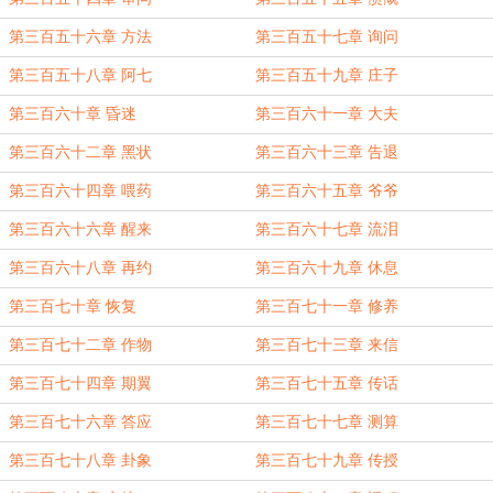
第三百五十六章 方法
第三百五十七章 询问
第三百五十八章 阿七
第三百五十九章 庄子
第三百六十章 昏迷
第三百六十一章 大夫
第三百六十二章 黑状
第三百六十三章 告退
第三百六十四章 喂药
第三百六十五章 爷爷
第三百六十六章 醒来
第三百六十七章 流泪
第三百六十八章 再约
第三百六十九章 休息
第三百七十章 恢复
第三百七十一章 修养
第三百七十二章 作物
第三百七十三章 来信
第三百七十四章 期翼
第三百七十五章 传话
第三百七十六章 答应
第三百七十七章 测算
第三百七十八章 卦象
第三百七十九章 传授