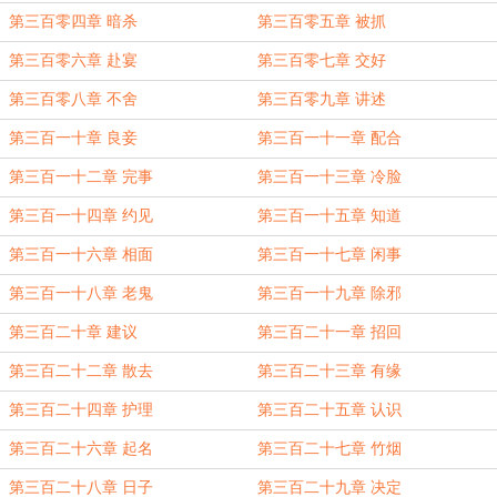
第三百零四章 暗杀
第三百零五章 被抓
第三百零六章 赴宴
第三百零七章 交好
第三百零八章 不舍
第三百零九章 讲述
第三百一十章 良妾
第三百一十一章 配合
第三百一十二章 完事
第三百一十三章 冷脸
第三百一十四章 约见
第三百一十五章 知道
第三百一十六章 相面
第三百一十七章 闲事
第三百一十八章 老鬼
第三百一十九章 除邪
第三百二十章 建议
第三百二十一章 招回
第三百二十二章 散去
第三百二十三章 有缘
第三百二十四章 护理
第三百二十五章 认识
第三百二十六章 起名
第三百二十七章 竹烟
第三百二十八章 日子
第三百二十九章 决定