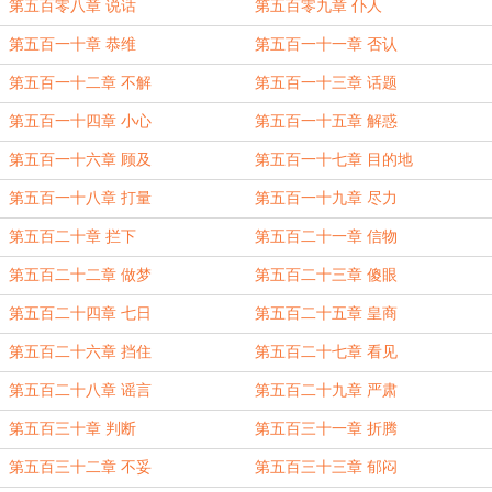
第五百零八章 说话
第五百零九章 仆人
第五百一十章 恭维
第五百一十一章 否认
第五百一十二章 不解
第五百一十三章 话题
第五百一十四章 小心
第五百一十五章 解惑
第五百一十六章 顾及
第五百一十七章 目的地
第五百一十八章 打量
第五百一十九章 尽力
第五百二十章 拦下
第五百二十一章 信物
第五百二十二章 做梦
第五百二十三章 傻眼
第五百二十四章 七日
第五百二十五章 皇商
第五百二十六章 挡住
第五百二十七章 看见
第五百二十八章 谣言
第五百二十九章 严肃
第五百三十章 判断
第五百三十一章 折腾
第五百三十二章 不妥
第五百三十三章 郁闷