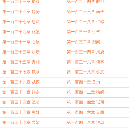
第一百二十三章 斟茶
第一百二十四章 眼拙
第一百二十五章 趋势
第一百二十六章 面子
第一百二十七章 想法
第一百二十八章 忙碌
第一百二十九章 化煞
第一百三十章 生气
第一百三十一章 心软
第一百三二章 疑问
第一百三十三章 诊断
第一百三十四章 周旋
第一百三十五章 真相
第一百三十六章 何事
第一百三十七章 风水
第一百三十八章 笑意
第一百三十九章 试探
第一百四十章 灵力
第一百四十一章 约定
第一百四十二章 唠叨
第一百四十三章 浅笑
第一百四十四章 试用
第一百四十五章 可疑
第一百四十六章 见面
第一百四十七章 希望
第一百四十八章 消息