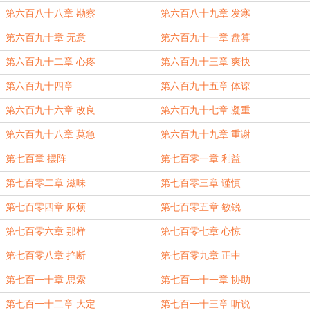
第六百八十八章 勘察
第六百八十九章 发寒
第六百九十章 无意
第六百九十一章 盘算
第六百九十二章 心疼
第六百九十三章 爽快
第六百九十四章
第六百九十五章 体谅
第六百九十六章 改良
第六百九十七章 凝重
第六百九十八章 莫急
第六百九十九章 重谢
第七百章 摆阵
第七百零一章 利益
第七百零二章 滋味
第七百零三章 谨慎
第七百零四章 麻烦
第七百零五章 敏锐
第七百零六章 那样
第七百零七章 心惊
第七百零八章 掐断
第七百零九章 正中
第七百一十章 思索
第七百一十一章 协助
第七百一十二章 大定
第七百一十三章 听说