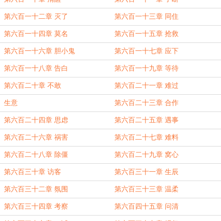
第六百一十二章 灭了
第六百一十三章 同住
第六百一十四章 莫名
第六百一十五章 抢救
第六百一十六章 胆小鬼
第六百一十七章 应下
第六百一十八章 告白
第六百一十九章 等待
第六百二十章 不敢
第六百二十一章 难过
生意
第六百二十三章 合作
第六百二十四章 思虑
第六百二十五章 遇事
第六百二十六章 祸害
第六百二十七章 难料
第六百二十八章 除僵
第六百二十九章 窝心
第六百三十章 访客
第六百三十一章 生辰
第六百三十二章 氛围
第六百三十三章 温柔
第六百三十四章 考察
第六百四十五章 问清