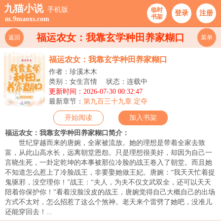
九猫小说
手机版
临时
登录
注册
书架
m.9maoxs.com
福运农女：我靠玄学种田养家糊口
返回
菜单
福运农女：我靠玄学种田养家糊口
作者：珍溪木木
类别：女生言情
状态：连载中
更新时间：2026-07-30 00:32:47
最新章节：
第九百三十九章 定夺
开始阅读
加入书架
福运农女：我靠玄学种田养家糊口简介：
世纪穿越而来的唐婉，全家被流放。她的理想是带着全家去致
富，从此山高水长，远离朝堂恩怨。只是理想很美好，却因为自己一
言晓生死，一卦定乾坤的本事被那位冷脸的战王卷入了朝堂。而且她
不知道怎么惹上了冷脸战王，非要娶她做王妃。唐婉：“我天天忙着捉
鬼驱邪，没空理你！”战王：“夫人，为夫不仅文武双全，还可以天天
陪着你保护你！”看着没脸没皮的战王，唐婉觉得自己大概自己的出场
方式不太对，怎么招惹了这么个煞神。老天来个雷劈了她吧，没准儿
还能穿回去！...