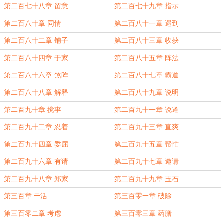
第二百七十八章 留意
第二百七十九章 指示
第二百八十章 同情
第二百八十一章 遇到
第二百八十二章 铺子
第二百八十三章 收获
第二百八十四章 于家
第二百八十五章 阵法
第二百八十六章 煞阵
第二百八十七章 霸道
第二百八十八章 解释
第二百八十九章 说明
第二百九十章 搅事
第二百九十一章 说道
第二百九十二章 忍着
第二百九十三章 直爽
第二百九十四章 委屈
第二百九十五章 帮忙
第二百九十六章 有请
第二百九十七章 邀请
第二百九十八章 郑家
第二百九十九章 玉石
第三百章 干活
第三百零一章 破除
第三百零二章 考虑
第三百零三章 药膳