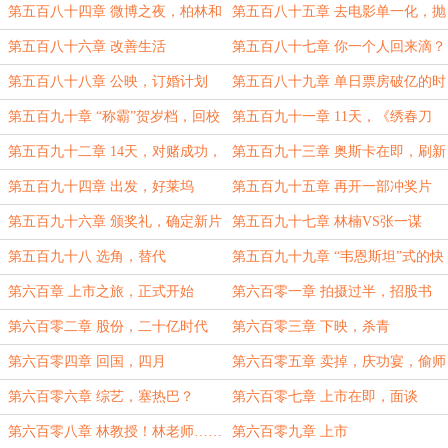
第五百八十四章 微博之夜，柏林和
第五百八十五章 去电影单一化，抛
奥斯卡的提名
售
第五百八十六章 改善生活
第五百八十七章 你一个人回来滴？
第五百八十八章 公映，订婚计划
第五百八十九章 单日票房破亿的时
代
第五百九十章 “称霸”贺岁档，回校
第五百九十一章 11天，《绣春刀
2》
第五百九十二章 14天，对赌成功，
第五百九十三章 奥斯卡在即，刷新
延期
纪录
第五百九十四章 出发，好莱坞
第五百九十五章 再开一部冲奖片
第五百九十六章 颁奖礼，确定新片
第五百九十七章 林楠VS张一谋
第五百九十八 选角，替代
第五百九十九章 “韦恩斯坦”式的快
乐
第六百章 上市之旅，正式开始
第六百零一章 拍摄过半，招股书
第六百零二章 股份，二十亿时代
第六百零三章 下映，杀青
第六百零四章 回国，四月
第六百零五章 卖掉，庆功宴，偷师
第六百零六章 综艺，塞热巴？
第六百零七章 上市在即，面谈
第六百零八章 林教授！林老师……
第六百零九章 上市