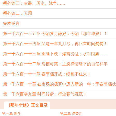
番外篇三：古装、历史、战争……
番外篇二：无题
完本感言
第一千六百一十五章 今朝岁月静好；今朝《那年华娱》！
第一千六百一十四章 又是一年九月尽，再回首时间匆匆！
第一千六百一十三章 圆满下映；爆雷纷乱；水军围剿……
第一千六百一十二章 滑稽可笑；主旋律情绪下的百亿和半
第一千六百一十一章 春节档开战；纸包不住火！
年！
第一千六百一十章 在市场的极寒中迈入新的一年；于春节档枕
第一千六百零九章 时间转瞬；行业暮气沉沉！
戈待旦！
《那年华娱》正文目录
第一章 新生
第二章 进剧组