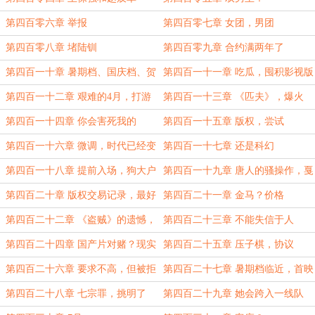
第四百零六章 举报
第四百零七章 女团，男团
第四百零八章 堵陆钏
第四百零九章 合约满两年了
第四百一十章 暑期档、国庆档、贺
第四百一十一章 吃瓜，囤积影视版
岁档
权
第四百一十二章 艰难的4月，打游
第四百一十三章 《匹夫》，爆火
击
第四百一十四章 你会害死我的
第四百一十五章 版权，尝试
第四百一十六章 微调，时代已经变
第四百一十七章 还是科幻
了
第四百一十八章 提前入场，狗大户
第四百一十九章 唐人的骚操作，戛
纳行
第四百二十章 版权交易记录，最好
第四百二十一章 金马？价格
别问
第四百二十二章 《盗贼》的遗憾，
第四百二十三章 不能失信于人
开始宣传
第四百二十四章 国产片对赌？现实
第四百二十五章 压子棋，协议
吗？
第四百二十六章 要求不高，但被拒
第四百二十七章 暑期档临近，首映
绝
礼准备
第四百二十八章 七宗罪，挑明了
第四百二十九章 她会跨入一线队