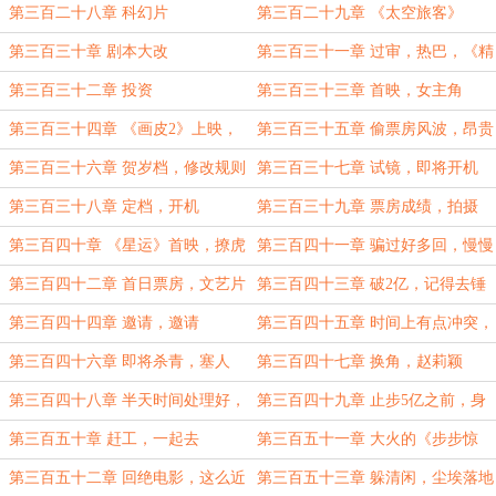
业片
第三百二十八章 科幻片
第三百二十九章 《太空旅客》
第三百三十章 剧本大改
第三百三十一章 过审，热巴，《精
忠岳飞》
第三百三十二章 投资
第三百三十三章 首映，女主角
第三百三十四章 《画皮2》上映，
第三百三十五章 偷票房风波，昂贵
新片阵容公布
的草帽
第三百三十六章 贺岁档，修改规则
第三百三十七章 试镜，即将开机
第三百三十八章 定档，开机
第三百三十九章 票房成绩，拍摄
第三百四十章 《星运》首映，撩虎
第三百四十一章 骗过好多回，慢慢
须
还
第三百四十二章 首日票房，文艺片
第三百四十三章 破2亿，记得去锤
记录
林导
第三百四十四章 邀请，邀请
第三百四十五章 时间上有点冲突，
4亿没问题
第三百四十六章 即将杀青，塞人
第三百四十七章 换角，赵莉颖
第三百四十八章 半天时间处理好，
第三百四十九章 止步5亿之前，身
或者封杀
价上涨
第三百五十章 赶工，一起去
第三百五十一章 大火的《步步惊
心》，杀青大吉
第三百五十二章 回绝电影，这么近
第三百五十三章 躲清闲，尘埃落地