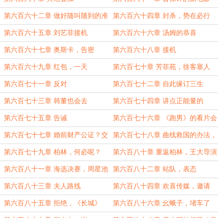
第六百六十二章 做好随叫随到的准
第六百六十四章 封杀，势在必行
备
第六百六十五章 刘艺菲接机
第六百六十六章 汤姆的恭喜
第六百六十七章 奥斯卡，告密
第六百六十八章 接机
第六百六十九章 红包，一天
第六百七十章 芳菲苑，徐客塞人
第六百七十一章 反对
第六百七十二章 自此缘订三生
第六百七十三章 韩董也会去
第六百七十四章 讲点正能量的
第六百七十五章 告诫
第六百七十六章 《跑男》的看片会
第六百七十七章 婚前财产公证？交
第六百七十八章 曲线救国的办法，
易价格
景恬
第六百七十九章 柏林，何必呢？
第六百八十章 重返柏林，王大导演
第六百八十一章 海选决赛，周星池
第六百八十二章 站队，表态
的战火
第六百八十三章 夫人路线
第六百八十四章 欢喜传媒，邀请
第六百八十五章 拒绝，《长城》
第六百八十六章 幺蛾子，堵车了