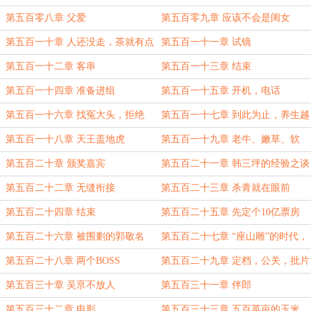
第五百零八章 父爱
第五百零九章 应该不会是闺女
第五百一十章 人还没走，茶就有点
第五百一十一章 试镜
要凉的意思
第五百一十二章 客串
第五百一十三章 结束
第五百一十四章 准备进组
第五百一十五章 开机，电话
第五百一十六章 找冤大头，拒绝
第五百一十七章 到此为止，养生越
早越好
第五百一十八章 天王盖地虎
第五百一十九章 老牛、嫩草、软
饭？
第五百二十章 颁奖嘉宾
第五百二十一章 韩三坪的经验之谈
第五百二十二章 无缝衔接
第五百二十三章 杀青就在眼前
第五百二十四章 结束
第五百二十五章 先定个10亿票房
第五百二十六章 被围剿的郭敬名
第五百二十七章 “座山雕”的时代，
结束了
第五百二十八章 两个BOSS
第五百二十九章 定档，公关，批片
第五百三十章 吴亰不放人
第五百三十一章 伴郎
第五百三十二章 电影
第五百三十三章 五百英亩的玉米