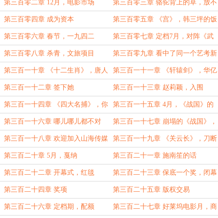
的林楠，版权
第三百零二章 12月，电影市场
第三百零三章 骆驼背上的草，放不
了几根了
第三百零四章 成为资本
第三百零五章 《宫》，韩三坪的饭
局，《鸿门宴》
第三百零六章 春节，一九四二
第三百零七章 定档7月，对阵《武
侠》
第三百零八章 杀青，文旅项目
第三百零九章 看中了同一个艺考新
生
第三百一十章 《十二生肖》，唐人
第三百一十一章 《轩辕剑》，华亿
艺人的简历
第三百一十二章 签下她
第三百一十三章 赵莉颖，入围
第三百一十四章 《四大名捕》，你
第三百一十五章 4月，《战国》的
看我像煤老板吗？
首映
第三百一十六章 哪儿哪儿都不对
第三百一十七章 崩塌的《战国》，
敢挖华亿的人？
第三百一十八章 欢迎加入山海传媒
第三百一十九章 《关云长》，刀断
了
第三百二十章 5月，戛纳
第三百二十一章 施南笙的话
第三百二十二章 开幕式，红毯
第三百二十三章 保底一个奖，闭幕
式
第三百二十四章 奖项
第三百二十五章 版权交易
第三百二十六章 定档期，配额
第三百二十七章 好莱坞电影月，商