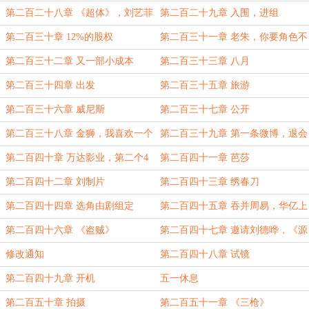
三》爆火
第二百二十八章 《超体》，刘艺菲
第二百二十九章 入围，进组
第二百三十章 12%的股权
第二百三十一章 老朱，你要角色不
第二百三十二章 又一部小成本
第二百三十三章 八月
第二百三十四章 出发
第二百三十五章 旅游
第二百三十六章 威尼斯
第二百三十七章 公开
第二百三十八章 金狮，我喜欢一个
第二百三十九章 第一条微博，退会
女孩儿
第二百四十章 万达影业，第二个4
第二百四十一章 芭莎
亿俱乐部导演
第二百四十二章 刘制片
第二百四十三章 绣春刀
第二百四十四章 选角由剧组定
第二百四十五章 吞并周易，华亿上
市
第二百四十六章 《盗贼》
第二百四十七章 邀请刘德哗，《源
代码》上映
修改通知
第二百四十八章 试镜
第二百四十九章 开机
五一休息
第二百五十章 拍摄
第二百五十一章 《三枪》