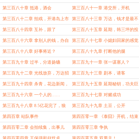
第三百八十章 抵港，酒会
第三百八十一章 港交所，开机
第三百八十二章 拍戏，开港岛上市
第三百八十三章 万达，钱才是最不
值钱的
第三百八十四章 互补，跟了
第三百八十五章 延期，韩三坪的投
资
第三百八十六章 拿别人的钱，办自
第三百八十七章 小媳妇回家的感觉
己的事儿？
第三百八十八章 好事将近？
第三百八十九章 打断他的腿
第三百九十章 过半，分道扬镳
第三百九十一章 张一谋塞人？
第三百九十二章 光线放弃，万达招
第三百九十三章 剧本，请客
揽失败
第三百九十四章 杀青，花边新闻，
第三百九十五章 延期秘钥，功夫巨
棋差一着？
星
第三百九十六章 一个人的……
第三百九十七章 对赌成功
第三百九十八章 8.5亿花完了，狼
第三百九十九章 土豆，公开
来了
第四百章 站队事件
第四百零一章 《泰囧》开机，结束
第四百零二章 会拍续集，出事儿
第四百零三章 争执
了！
第四百零四章 王保强和赵炆卓
第四百零五章 双男主！