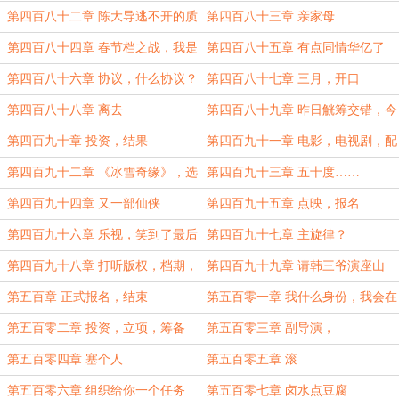
第四百八十二章 陈大导逃不开的质
第四百八十三章 亲家母
疑，电视剧
第四百八十四章 春节档之战，我是
第四百八十五章 有点同情华亿了
沈藤
第四百八十六章 协议，什么协议？
第四百八十七章 三月，开口
第四百八十八章 离去
第四百八十九章 昨日觥筹交错，今
日对簿公堂
第四百九十章 投资，结果
第四百九十一章 电影，电视剧，配
音
第四百九十二章 《冰雪奇缘》，选
第四百九十三章 五十度……
角，人情
第四百九十四章 又一部仙侠
第四百九十五章 点映，报名
第四百九十六章 乐视，笑到了最后
第四百九十七章 主旋律？
第四百九十八章 打听版权，档期，
第四百九十九章 请韩三爷演座山
《陆犯焉识》
雕？
第五百章 正式报名，结束
第五百零一章 我什么身份，我会在
意那些？
第五百零二章 投资，立项，筹备
第五百零三章 副导演，
第五百零四章 塞个人
第五百零五章 滚
第五百零六章 组织给你一个任务
第五百零七章 卤水点豆腐