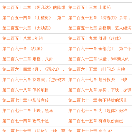
第二百五十二章 《阿凡达》的降维
第二百五十三章 上眼药
打击
第二百五十四章 《山楂树》，第二
第二百五十五章 《绣春刀》杀青，
批设备
《孙子大传》下架
第二百五十六章 《大劫案》
第二百五十七章 选档期，艺人经济
业务开始
第二百五十八章 3年约
第二百五十九章 引进《超体》
第二百六十章 《战国》
第二百六十一章 全部完工，第二个
艺人
第二百六十二章 定档，八卦
第二百六十三章 试镜，8年新人约
第二百六十四章 4月，《画皮2》，
第二百六十五章 《叶问2》首映
清宫戏
第二百六十六章 换导演，定投资方
第二百六十七章 划分投资，上映
第二百六十八章 停掉项目
第二百六十九章 票房，下映，探班
第二百七十章 电影节宣传
第二百七十一章 接下特效的活儿
第二百七十二章 上映，黑马
第二百七十三章 为《超体》做准
备，续集
第二百七十四章 攻气十足
第二百七十五章 有点股份而已
第二百七十六章 《超体》上映，两
第二百七十七章 奔向3亿