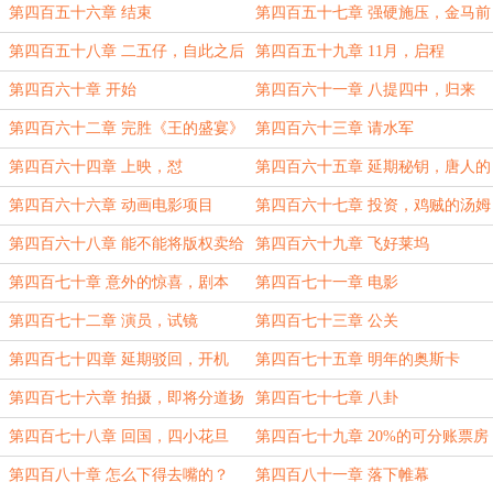
第四百五十六章 结束
第四百五十七章 强硬施压，金马前
夕
第四百五十八章 二五仔，自此之后
第四百五十九章 11月，启程
都不会变了
第四百六十章 开始
第四百六十一章 八提四中，归来
第四百六十二章 完胜《王的盛宴》
第四百六十三章 请水军
第四百六十四章 上映，怼
第四百六十五章 延期秘钥，唐人的
笑话
第四百六十六章 动画电影项目
第四百六十七章 投资，鸡贼的汤姆
第四百六十八章 能不能将版权卖给
第四百六十九章 飞好莱坞
我
第四百七十章 意外的惊喜，剧本
第四百七十一章 电影
第四百七十二章 演员，试镜
第四百七十三章 公关
第四百七十四章 延期驳回，开机
第四百七十五章 明年的奥斯卡
第四百七十六章 拍摄，即将分道扬
第四百七十七章 八卦
镳
第四百七十八章 回国，四小花旦
第四百七十九章 20%的可分账票房
第四百八十章 怎么下得去嘴的？
第四百八十一章 落下帷幕