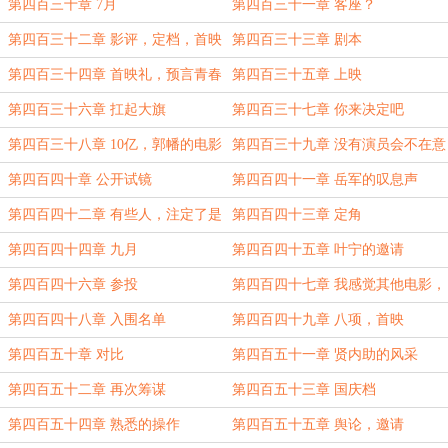
伍，威胁
第四百三十章 7月
第四百三十一章 客座？
第四百三十二章 影评，定档，首映
第四百三十三章 剧本
礼筹备
第四百三十四章 首映礼，预言青春
第四百三十五章 上映
片
第四百三十六章 扛起大旗
第四百三十七章 你来决定吧
第四百三十八章 10亿，郭幡的电影
第四百三十九章 没有演员会不在意
奖项
第四百四十章 公开试镜
第四百四十一章 岳军的叹息声
第四百四十二章 有些人，注定了是
第四百四十三章 定角
留不住的
第四百四十四章 九月
第四百四十五章 叶宁的邀请
第四百四十六章 参投
第四百四十七章 我感觉其他电影，
没有一个能打的
第四百四十八章 入围名单
第四百四十九章 八项，首映
第四百五十章 对比
第四百五十一章 贤内助的风采
第四百五十二章 再次筹谋
第四百五十三章 国庆档
第四百五十四章 熟悉的操作
第四百五十五章 舆论，邀请