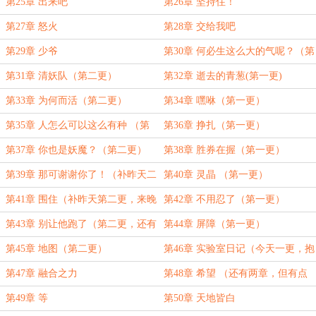
第25章 出来吧
第26章 坚持住！
第27章 怒火
第28章 交给我吧
第29章 少爷
第30章 何必生这么大的气呢？（第
一章）
第31章 清妖队（第二更）
第32章 逝去的青葱(第一更)
第33章 为何而活（第二更）
第34章 嘿咻（第一更）
第35章 人怎么可以这么有种 （第
第36章 挣扎（第一更）
二更）
第37章 你也是妖魔？（第二更）
第38章 胜券在握（第一更）
第39章 那可谢谢你了！（补昨天二
第40章 灵晶 （第一更）
更）
第41章 围住（补昨天第二更，来晚
第42章 不用忍了（第一更）
了，哭着求原谅！！）
第43章 别让他跑了（第二更，还有
第44章 屏障（第一更）
两更等会））
第45章 地图（第二更）
第46章 实验室日记（今天一更，抱
歉了）
第47章 融合之力
第48章 希望 （还有两章，但有点
不满意，我重写一下。今天熬个夜）
第49章 等
第50章 天地皆白