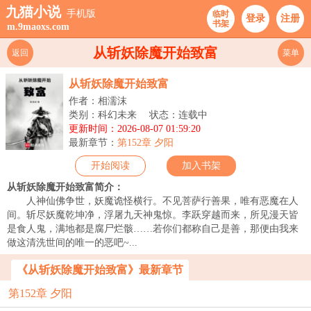
九猫小说
手机版
临时
登录
注册
书架
m.9maoxs.com
从斩妖除魔开始致富
返回
菜单
从斩妖除魔开始致富
作者：相濡沫
类别：科幻未来
状态：连载中
更新时间：2026-08-07 01:59:20
最新章节：
第152章 夕阳
开始阅读
加入书架
从斩妖除魔开始致富简介：
人神仙佛争世，妖魔诡怪横行。不见菩萨行善果，唯有恶魔在人
间。斩尽妖魔乾坤净，浮屠九天神鬼惊。李跃穿越而来，所见漫天皆
是食人鬼，满地都是腐尸烂骸……若你们都称自己是善，那便由我来
做这清洗世间的唯一的恶吧~...
《从斩妖除魔开始致富》最新章节
第152章 夕阳