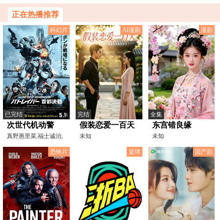
正在热播推荐
科幻片
AI漫剧
漫剧
已完结
完结
全集
次世代机动警
假装恋爱一百天
东宫错良缘
察：首都决战
真野惠里菜,福士诚治,
未知
未知
笕利夫,太田莉菜,千叶
恐怖片
篮球
国产剧