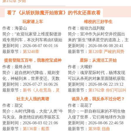
第152章 夕阳
看了《从斩妖除魔开始致富》的书友还喜欢看
玩家请上车
维校的三好学生
作者：海晏山
作者：核动力战列舰
简介：“欢迎玩家登上维度裂缝游
简介：宣冲作为从时空井挖掘出
戏专用列车，本次列车将由E级始
来的”新生“继承星空的道路上，主
发站开往D级站点，请玩家保证生
更新时间：2026-08-07 00:01:16
打一个自信。功课能做得好，炮
更新时间：2026-08-06 08:20:41
命安全有序...
最新章节：
第3240章
火顶得住，...
最新章节：
第120章 严峻的局势
提前登陆五百年，我靠挖宝成神
星际：从清洁工开始
作者：最终永恒
作者：大嘴虾
简介：超自然时代降临，规则变
简介：魂穿星际时代，杨博发现
化，神秘到来，世界变迁。无数
可以从杀死的对象里面随机获取
文明遗迹浮现于世，海量天材地
更新时间：2026-07-27 16:06:26
能力！杀死一条金鱼，游泳+！杀
更新时间：2026-08-06 22:19:12
宝任人捡拾。激...
最新章节：
新书《人在荒岛，灵
死一只蝙蝠，...
最新章节：
第1762章 你们可以叫
气怎么复苏了？》以及515打折活
我皇帝（第二更）
社主大人强的离谱
诡异入侵，我反杀不过分吧？
动
作者：甜父
作者：花花了
简介：Ai时代降临，大批“人类”牛
简介：一群自称玩家的不明生物
马失业。身患绝症的程序猿苏玉
入侵了世界，它们将地球作为游
阳，成为失业大军中的一员，好
更新时间：2026-08-03 02:21:06
戏场地，展开一场争夺卡牌的游
更新时间：2026-08-06 22:46:58
在他拥有一...
最新章节：
第136章：船票
戏。风翎意外获...
最新章节：
第38章 扭曲