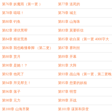
第76章 妖魔雨（第一更 ）
第77章 送死的
第78章 嘻嘻！
第79章 城主
第80章 钓鱼
第81章 山海珠
第82章 潜伏黑帮
第83章 莫要听信
第84章 熔岩荒兽
第85章 砍白菜（第一更 4000字大
章，明早前我尽可能再赶出一章）
第86章 我也略懂拳脚 （第二更）
第87章 赛利丝
第88章 赏月
第89章 开幕
第90章 是她！？
第91章 大阵
第92章 他死了
第93章 战山海（第一更，第二更晚
些，明早看）
第94章 拜见帮主！
第95章 您要的妖核
第96章 落子
第97章 明雪
第98章 元力
第99章 开战
第100章 山海齐聚
第101章 谋算和异变